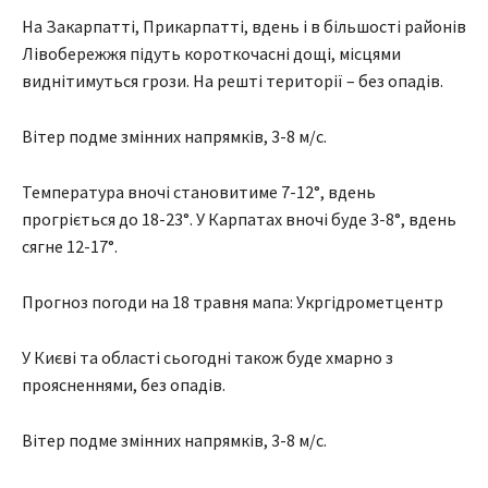
На Закарпатті, Прикарпатті, вдень і в більшості районів
Лівобережжя підуть короткочасні дощі, місцями
виднітимуться грози. На решті території – без опадів.
Вітер подме змінних напрямків, 3-8 м/с.
Температура вночі становитиме 7-12°, вдень
прогріється до 18-23°. У Карпатах вночі буде 3-8°, вдень
сягне 12-17°.
Прогноз погоди на 18 травня мапа: Укргідрометцентр
У Києві та області сьогодні також буде хмарно з
проясненнями, без опадів.
Вітер подме змінних напрямків, 3-8 м/с.