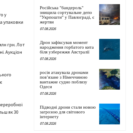
Російська "бандероль"
знищила сортувальне депо
о у
"Укрпошти" у Павлограді, є
ва упаковки
жертви
07.08.2026
Дрон зафіксував момент
млн грн. Лот
народження горбатого кита
і. Аукціон
біля узбережжя Австралії
07.08.2026
росія атакувала дронами
ького
пов’язане з Німеччиною
є
вантажне судно поблизу
Одеси
07.08.2026
переробної
Підводні дрони стали новою
льш як 30
загрозою для світового
інтернету
07.08.2026