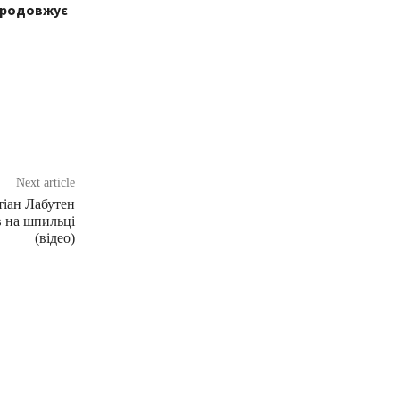
 продовжує
Next article
тіан Лабутен
в на шпильці
(відео)