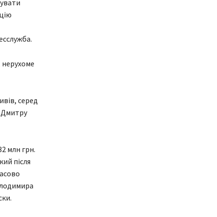
чувати
ацію
есслужба.
, нерухоме
ивів, серед
у Дмитру
2 млн грн.
кий після
часово
олодимира
ски.