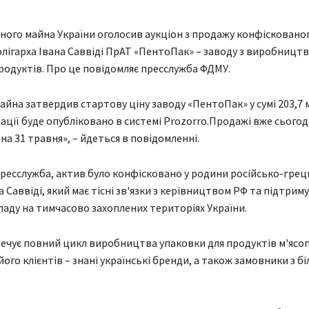
ого майна України оголосив аукціон з продажу конфіскованог
олігарха Івана Саввіді ПрАТ «ПентоПак» – заводу з виробницт
продуктів. Про це повідомляє пресслужба ФДМУ.
йна затвердив стартову ціну заводу «ПентоПак» у сумі 203,7 
ації буде опубліковано в системі Prozorro.Продажі вже сьогодн
на 31 травня», – йдеться в повідомленні.
пресслужба, актив було конфісковано у родини російсько-грец
а Саввіді, який має тісні зв'язки з керівництвом РФ та підтриму
ладу на тимчасово захоплених територіях України.
ечує повний цикл виробництва упаковки для продуктів м'ясо
 його клієнтів – знані українські бренди, а також замовники з бі