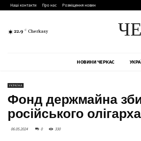
Наші контакти
Про нас
Розміщення новин
Ч
22.9
C
Cherkasy
НОВИНИ ЧЕРКАС
УКРА
УКРАЇНА
Фонд держмайна зби
російського олігарха
06.05.2024
0
330