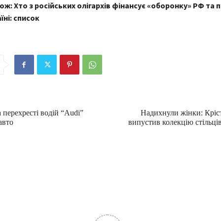
ож: Хто з російських олігархів фінансує «оборонку» РФ та
їні: список
 перехресті водій “Audi”
Надихнули жінки: Кріс
авто
випустив колекцію стільці