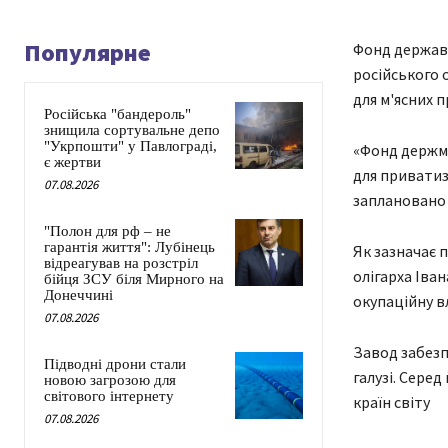
Популярне
Фонд державн
російського 
для м'ясних 
Російська "бандероль"
знищила сортувальне депо
"Укрпошти" у Павлограді,
«Фонд держма
є жертви
для приватиз
07.08.2026
заплановано 
"Полон для рф – не
гарантія життя": Лубінець
Як зазначає 
відреагував на розстріл
олігарха Іван
бійця ЗСУ біля Мирного на
Донеччині
окупаційну в
07.08.2026
Завод забезп
Підводні дрони стали
галузі. Серед
новою загрозою для
світового інтернету
країн світу
07.08.2026