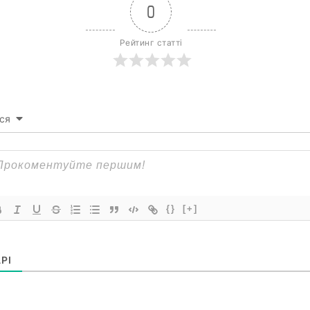
0
Рейтинг статті
ся
{}
[+]
РІ