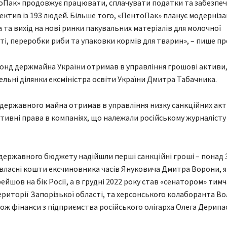
оПак» продовжує працювати, сплачувати податки та забезпе
ктив із 193 людей. Більше того, «ПентоПак» планує модерніз
та вихід на нові ринки пакувальних матеріалів для молочної
і, переробки риби та упаковки кормів для тварин», – пише пр
онд держмайна України отримав в управління грошові активи
ельні ділянки ексміністра освіти України Дмитра Табачника.
державного майна отримав в управління низку санкційних акт
тивні права в компаніях, що належали російському журналіст
 державного бюджету надійшли перші санкційні гроші – понад 3
власні кошти ексчиновника часів Януковича Дмитра Ворони, я
ейшов на бік Росії, а в грудні 2022 року став «сенатором» тим
ериторії Запорізької області, та херсонського колаборанта В
кож фінанси з підприємства російського олігарха Олега Дерипа