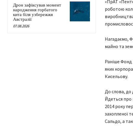
«ПрАТ «Пент
Дрон зафіксував момент
роботою коле
народження горбатого
кита біля узбережжя
виробництва 
Австралії
промисловост
07.08.2026
Нагадаємо, Ф
майно та зем
Раніше Фонд 
яких корпора
Кисельову.
До слова, до
Йдеться про 
2014 року пер
захопленої т
Сальдо, а та