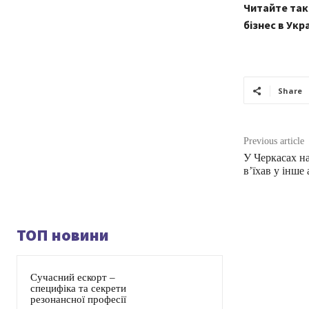
Читайте так
бізнес в Укра
Share
Previous article
У Черкасах на
в’їхав у інше 
ТОП новини
Сучасний ескорт –
специфіка та секрети
резонансної професії