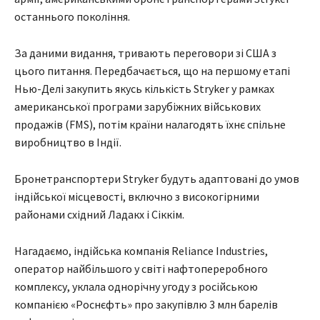
останнього покоління.
За даними видання, тривають переговори зі США з
цього питання. Передбачається, що на першому етапі
Нью-Делі закупить якусь кількість Stryker у рамках
американської програми зарубіжних військових
продажів (FMS), потім країни налагодять їхнє спільне
виробництво в Індії.
Бронетранспортери Stryker будуть адаптовані до умов
індійської місцевості, включно з високогірними
районами східний Ладакх і Сіккім.
Нагадаємо, індійська компанія Reliance Industries,
оператор найбільшого у світі нафтопереробного
комплексу, уклала однорічну угоду з російською
компанією «Роснєфть» про закупівлю 3 млн барелів