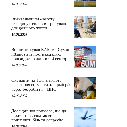
10.08.2026
Вчені знайшли «золоту
середину» силових тренувань
для довшого життя
10.08.2026
Ворог атакував КАБами Суми:
п&apos;ять постраждалих,
пошкоджено житловий сектор
10.08.2026
Окупанти на ТОТ агітують
населення вступати до армії рф
через безробіття – ЦНС
10.08.2026
Дослідження показало, що ця
щоденна звичка може
полегшити біль та депресію
10.08.2026