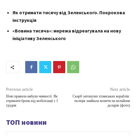
Як отримати тисячу від Зеленського. Покрокова
інструкція
«Вовина тисяча»: мережа відреагувала на нову
ініціативу Зеленського
Previous article
Next article
Нові правила набули чинності. Як
Скарб затонулих іспанських кораблів:
отримати бронь від мобілізації з 1
поліція знайшла монети на мільйони
грудня
доларів (фото)
ТОП новини