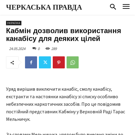
ЧЕРКАСЬКА ПРАВДА
УКРАЇНА
Кабмін дозволив використання
канабісу для деяких цілей
24.05.2024
0
289
Уряд вирішив виключити канабіс, смолу канабісу,
екстракти та настоянки канабісу зі списку особливо
небезпечних наркотичних засобів. Про це повідомив
постійний представник Кабміну у Верховній Раді Тарас
Мельничук.
За словами Мельничука, урядом було внесено зміни до