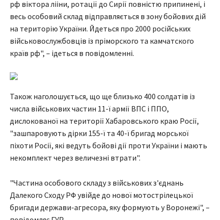
рф віктора лііни, ротації до Сирії повністю припинені, і
весь особовий склад відправляється в зону бойових дій
на територію України. Йдеться про 2000 російських
військовослужбовців із пріморского та камчатского
країв рф", – ідеться в повідомленні.
Також наголошується, що ще близько 400 солдатів із
числа військових частин 11-ї армії ВПС і ППО,
дислокованої на території Хабаровського краю Росії,
"зашпаровують дірки 155-ї та 40-ї бригад морської
піхоти Росії, які ведуть бойові дії проти України і мають
некомплект через величезні втрати".
"Частина особового складу з військових з'єднань
Далекого Сходу РФ увійде до нової мотострілецької
бригади держави-агресора, яку формують у Воронежі", –
повідомляє ГУР.