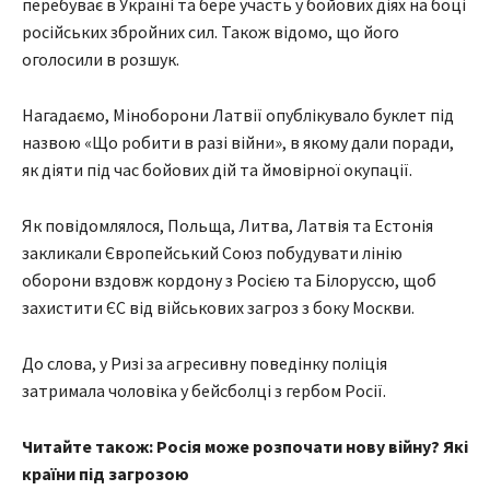
перебуває в Україні та бере участь у бойових діях на боці
російських збройних сил. Також відомо, що його
оголосили в розшук.
Нагадаємо, Міноборони Латвії опублікувало буклет під
назвою «Що робити в разі війни», в якому дали поради,
як діяти під час бойових дій та ймовірної окупації.
Як повідомлялося, Польща, Литва, Латвія та Естонія
закликали Європейський Союз побудувати лінію
оборони вздовж кордону з Росією та Білоруссю, щоб
захистити ЄС від військових загроз з боку Москви.
До слова, у Ризі за агресивну поведінку поліція
затримала чоловіка у бейсболці з гербом Росії.
Читайте також: Росія може розпочати нову війну? Які
країни під загрозою