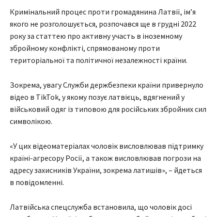
Кримінальний процес проти громадянина Латвії, ім’я
якого не розголошується, розпочався ще в грудні 2022
року за статтею про активну участь в іноземному
збройному конфлікті, спрямованому проти
територіальної та політичної незалежності країни.
Зокрема, увагу Служби держбезпеки країни привернуло
відео в TikTok, у якому позує латвієць, вдягнений у
військовий одяг із типовою для російських збройних сил
символікою.
«У цих відеоматеріалах чоловік висловлював підтримку
країні-агресору Росії, а також висловлював погрози на
адресу захисників України, зокрема латишів», – йдеться
в повідомленні.
Латвійська спецслужба встановила, що чоловік досі