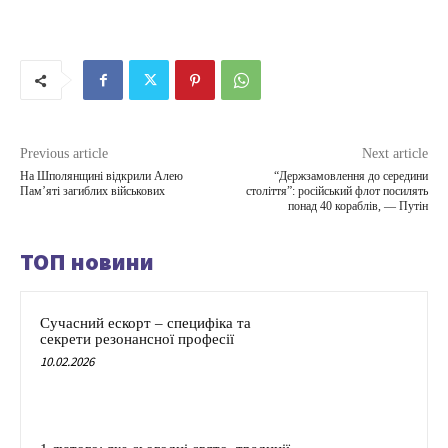
Previous article
Next article
На Шполянщині відкрили Алею
“Держзамовлення до середини
Пам’яті загиблих військових
століття”: російський флот посилять
понад 40 кораблів, — Путін
ТОП новини
Сучасний ескорт – специфіка та
секрети резонансної професії
10.02.2026