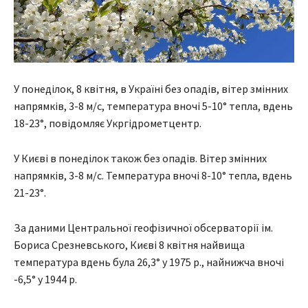
У понеділок, 8 квітня, в Україні без опадів, вітер змінних
напрямків, 3-8 м/с, температура вночі 5-10° тепла, вдень
18-23°, повідомляє Укргідрометцентр.
У Києві в понеділок також без опадів. Вітер змінних
напрямків, 3-8 м/с. Температура вночі 8-10° тепла, вдень
21-23°.
За даними Центральної геофізичної обсерваторії ім.
Бориса Срезневського, Києві 8 квітня найвища
температура вдень була 26,3° у 1975 р., найнижча вночі
-6,5° у 1944 р.