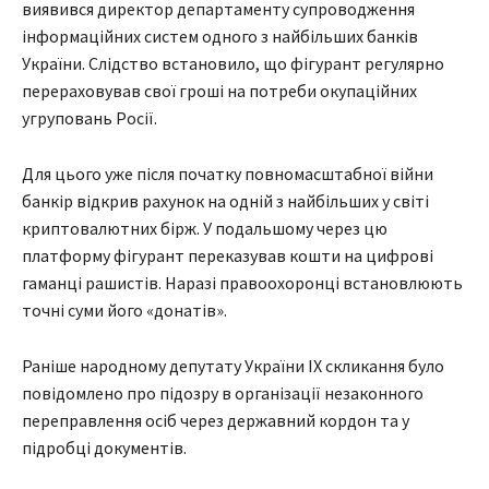
виявився директор департаменту супроводження
інформаційних систем одного з найбільших банків
України. Слідство встановило, що фігурант регулярно
перераховував свої гроші на потреби окупаційних
угруповань Росії.
Для цього уже після початку повномасштабної війни
банкір відкрив рахунок на одній з найбільших у світі
криптовалютних бірж. У подальшому через цю
платформу фігурант переказував кошти на цифрові
гаманці рашистів. Наразі правоохоронці встановлюють
точні суми його «донатів».
Раніше народному депутату України ІХ скликання було
повідомлено про підозру в організації незаконного
переправлення осіб через державний кордон та у
підробці документів.