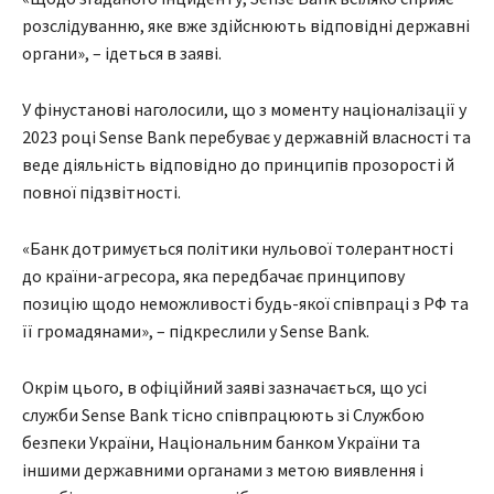
розслідуванню, яке вже здійснюють відповідні державні
органи», – ідеться в заяві.
У фінустанові наголосили, що з моменту націоналізації у
2023 році Sense Bank перебуває у державній власності та
веде діяльність відповідно до принципів прозорості й
повної підзвітності.
«Банк дотримується політики нульової толерантності
до країни-агресора, яка передбачає принципову
позицію щодо неможливості будь-якої співпраці з РФ та
її громадянами», – підкреслили у Sense Bank.
Окрім цього, в офіційний заяві зазначається, що усі
служби Sense Bank тісно співпрацюють зі Службою
безпеки України, Національним банком України та
іншими державними органами з метою виявлення і