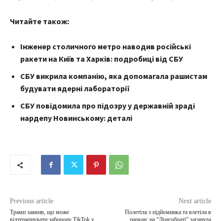
Читайте також:
Інженер столичного метро наводив російські
ракети на Київ та Харків: подробиці від СБУ
СБУ викрила компанію, яка допомагала рашистам
будувати ядерні лабораторії
СБУ повідомила про підозру у державній зраді
нардепу Новинському: деталі
Previous article
Next article
Трамп заявив, що може
Полетіла з підйомника та влетіла в
відтермінувати заборону TikTok у
паркан: на “Драгобраті” загинула