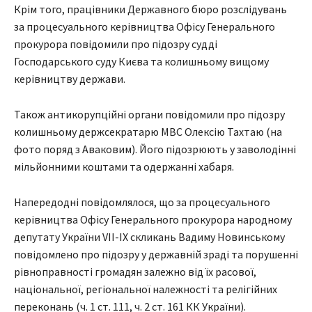
Крім того, працівники Державного бюро розслідувань
за процесуального керівництва Офісу Генерального
прокурора повідомили про підозру судді
Господарського суду Києва та колишньому вищому
керівництву держави.
Також антикорупційні органи повідомили про підозру
колишньому держсекратарю МВС Олексію Тахтаю (на
фото поряд з Аваковим). Його підозрюють у заволодінні
мільйонними коштами та одержанні хабаря.
Напередодні повідомлялося, що за процесуального
керівництва Офісу Генерального прокурора народному
депутату України VII-IX скликань Вадиму Новинському
повідомлено про підозру у державній зраді та порушенні
рівноправності громадян залежно від їх расової,
національної, регіональної належності та релігійних
переконань (ч. 1 ст. 111, ч. 2 ст. 161 КК України).