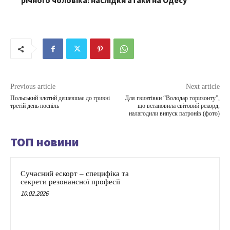
річного чоловіка: наслідки атаки на Одесу
Previous article
Next article
Польський злотий дешевшає до гривні
Для гвинтівки “Володар горизонту”,
третій день поспіль
що встановила світовий рекорд,
налагодили випуск патронів (фото)
ТОП новини
Сучасний ескорт – специфіка та
секрети резонансної професії
10.02.2026