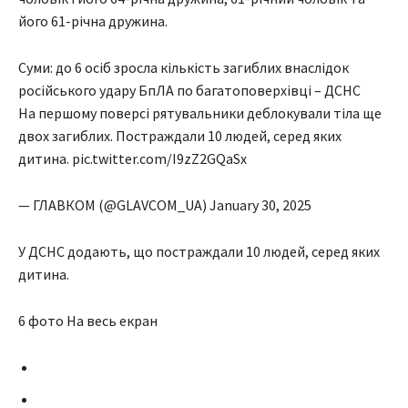
його 61-річна дружина.
Суми: до 6 осіб зросла кількість загиблих внаслідок
російського удару БпЛА по багатоповерхівці – ДСНС
На першому поверсі рятувальники деблокували тіла ще
двох загиблих. Постраждали 10 людей, серед яких
дитина. pic.twitter.com/I9zZ2GQaSx
— ГЛАВКОМ (@GLAVCOM_UA) January 30, 2025
У ДСНС додають, що постраждали 10 людей, серед яких
дитина.
6 фото На весь екран