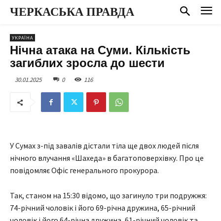
ЧЕРКАСЬКА ПРАВДА
УКРАЇНА
Нічна атака на Суми. Кількість
загиблих зросла до шести
30.01.2025
0
116
У Сумах з-під завалів дістали тіла ще двох людей після
нічного влучання «Шахеда» в багатоповерхівку. Про це
повідомляє Офіс генерального прокурора.
Так, станом на 15:30 відомо, що загинуло три подружжя:
74-річний чоловік і його 69-річна дружина, 65-річний
чоловік і його 64-річна дружина, 61-річний чоловік та