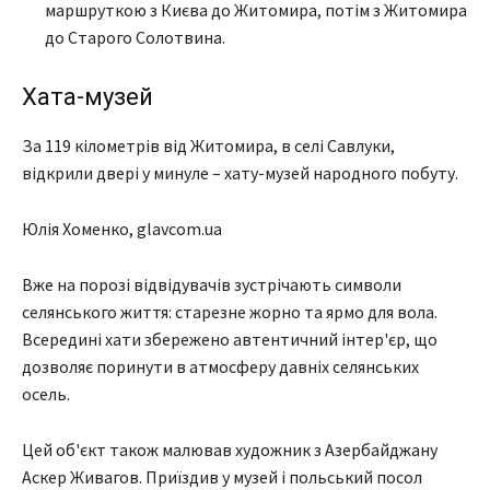
маршруткою з Києва до Житомира, потім з Житомира
до Старого Солотвина.
Хата-музей
За 119 кілометрів від Житомира, в селі Савлуки,
відкрили двері у минуле – хату-музей народного побуту.
Юлія Хоменко, glavcom.ua
Вже на порозі відвідувачів зустрічають символи
селянського життя: старезне жорно та ярмо для вола.
Всередині хати збережено автентичний інтер'єр, що
дозволяє поринути в атмосферу давніх селянських
осель.
Цей об'єкт також малював художник з Азербайджану
Аскер Живагов. Приїздив у музей і польський посол