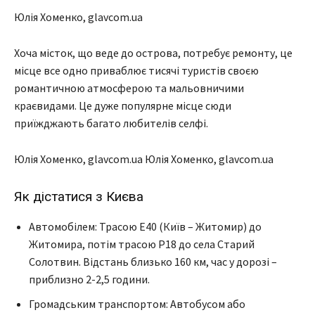
Юлія Хоменко, glavcom.ua
Хоча місток, що веде до острова, потребує ремонту, це
місце все одно приваблює тисячі туристів своєю
романтичною атмосферою та мальовничими
краєвидами. Це дуже популярне місце сюди
приїжджають багато любителів селфі.
Юлія Хоменко, glavcom.ua
Юлія Хоменко, glavcom.ua
Як дістатися з Києва
Автомобілем: Трасою Е40 (Київ – Житомир) до
Житомира, потім трасою Р18 до села Старий
Солотвин. Відстань близько 160 км, час у дорозі –
приблизно 2-2,5 години.
Громадським транспортом: Автобусом або