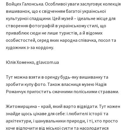
Войцех Галонська. Особливої уваги заслуговує колекція
вишиванок, що є свідченням багатої української
культурної спадщини. Цей музей – ідеальне місце для
створення фотографій в українському стилі, що
приваблює сюди не лише туристів, а й відомих
особистостей, серед яких народна співачка, посол та
художник з-за кордону.
Юлія Хоменко, glavcom.ua
Тут можна взяти в оренду будь-яку вишиванку та
зробити купу фото. Також власниця музею Надія
Романчук пригостить смачними поліськими стравами.
Житомирщина – край, який варто відвідати. Тут кожен
знайде щось цікаве для себе: і любителі історії та
архітектури, і шанувальники природи, і ті, хто просто
хоче відпочити від міської суєти та насолодитися