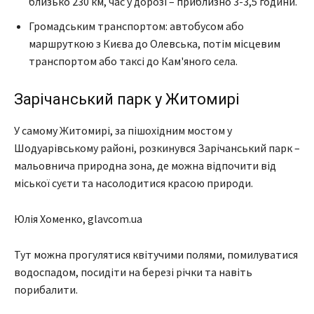
близько 230 км, час у дорозі – приблизно 3-3,5 години.
Громадським транспортом: автобусом або
маршруткою з Києва до Олевська, потім місцевим
транспортом або таксі до Кам'яного села.
Зарічанський парк у Житомирі
У самому Житомирі, за пішохідним мостом у
Шодуарівському районі, розкинувся Зарічанський парк –
мальовнича природна зона, де можна відпочити від
міської суєти та насолодитися красою природи.
Юлія Хоменко, glavcom.ua
Тут можна прогулятися квітучими полями, помилуватися
водоспадом, посидіти на березі річки та навіть
порибалити.