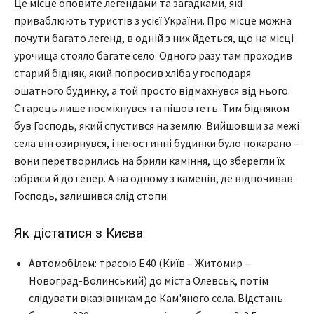
Це місце оповите легендами та загадками, які
приваблюють туристів з усієї України. Про місце можна
почути багато легенд, в одній з них йдеться, що на місці
урочища стояло багате село. Одного разу там проходив
старий бідняк, який попросив хліба у господаря
ошатного будинку, а той просто відмахнувся від нього.
Старець лише посміхнувся та пішов геть. Тим бідняком
був Господь, який спустився на землю. Вийшовши за межі
села він озирнувся, і негостинні будинки було покарано –
вони перетворились на брили каміння, що зберегли їх
обриси й дотепер. А на одному з каменів, де відпочивав
Господь, залишився слід стопи.
Як дістатися з Києва
Автомобілем: трасою Е40 (Київ – Житомир –
Новоград-Волинський) до міста Олевськ, потім
слідувати вказівникам до Кам'яного села. Відстань