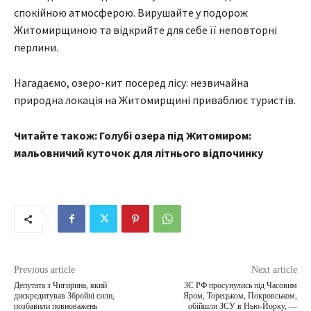
спокійною атмосферою. Вирушайте у подорож
Житомирщиною та відкрийте для себе її неповторні
перлини.
Нагадаємо, озеро-кит посеред лісу: незвичайна
природна локація на Житомирщині приваблює туристів.
Читайте також: Голубі озера під Житомиром:
мальовничий куточок для літнього відпочинку
Previous article
Next article
Депутата з Чигирина, який
ЗС РФ просунулись під Часовим
дискредитував Збройні сили,
Яром, Торецьком, Покровськом,
позбавили повноважень
обійшли ЗСУ в Нью-Йорку, —