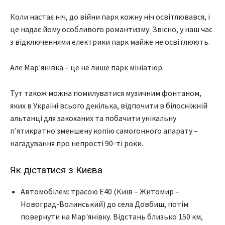
Коли настає ніч, до війни парк кожну ніч освітлювався, і
це надає йому особливого романтизму. Звісно, у наш час
з відключеннями електрики парк майже не освітлюють.
Але Мар'янівка – це не лише парк мініатюр.
Тут також можна помилуватися музичним фонтаном,
яких в Україні всього декілька, відпочити в білосніжній
альтанці для закоханих та побачити унікальну
п'ятикратно зменшену копію самогонного апарату –
нагадування про непрості 90-ті роки.
Як дістатися з Києва
Автомобілем: трасою Е40 (Київ – Житомир –
Новоград-Волинський) до села Довбиш, потім
повернути на Мар'янівку. Відстань близько 150 км,