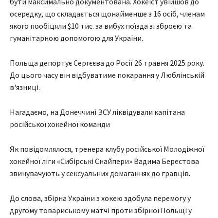
бути максимально документована. Хокеїст увійшов до
осередку, що складається щонайменше з 16 осіб, членам
якого пообіцяли $10 тис. за вибух поїзда зі зброєю та
гуманітарною допомогою для України.
Польща депортує Сергєєва до Росії 26 травня 2025 року.
До цього часу він відбуватиме покарання у Люблінській
в'язниці.
Нагадаємо, на Донеччині ЗСУ ліквідували капітана
російської хокейної команди
Як повідомлялося, тренера клубу російської Молодіжної
хокейної ліги «Сибірські Снайпери» Вадима Берестова
звинувачують у сексуальних домаганнях до гравців.
До слова, збірна України з хокею здобула перемогу у
другому товариському матчі проти збірної Польщі у