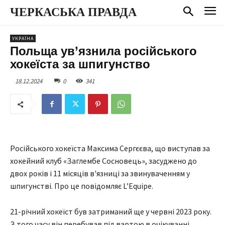
ЧЕРКАСЬКА ПРАВДА
УКРАЇНА
Польща ув’язнила російського
хокеїста за шпигунство
18.12.2024
0
341
Російського хокеїста Максима Сергєєва, що виступав за
хокейний клуб «Заглембе Сосновець», засуджено до
двох років і 11 місяців в'язниці за звинуваченням у
шпигунстві. Про це повідомляє L’Equipe.
21-річний хокеїст був затриманий ще у червні 2023 року.
З того часу він перебував під вартою в очікуванні