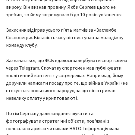
вироку. Він визнав провину. Якби Сергєєв цього не
зробив, то йому загрожувало б до 10 років ув'язнення.
Захисник відіграв усього п’ять матчів за «Заглембе
Сосновець». Більшість часу він виступав за молодіжну
команду клубу.
Зазначається, що ФСБ вдалося завербувати спортсмена
через Telegram. Спочатку спортсмен мав публікувати
«політичний контент» у соцмережах. Наприклад, йому
доручили написати посаду про те, що війна в Україні «не
стосується польського народу», за що він отримав
невелику оплату у криптовалюті.
Потім Сергєєву дали завдання шукати та
фотографувати стратегічні об'єкти, пов'язані з
польською армією чи силами НАТО. Інформація мала