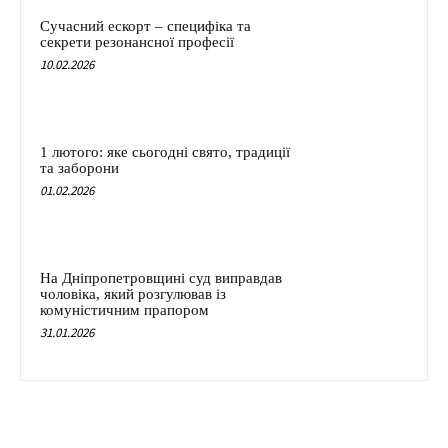
Сучасний ескорт – специфіка та
секрети резонансної професії
10.02.2026
1 лютого: яке сьогодні свято, традиції
та заборони
01.02.2026
На Дніпропетровщині суд виправдав
чоловіка, який розгулював із
комуністичним прапором
31.01.2026