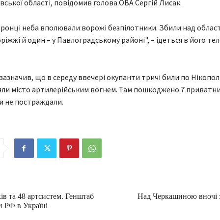
ської області, повідомив голова ОВА Сергій Лисак.
боронці неба вполювали ворожі безпілотники. Збили над облас
ріжжі й один – у Павлоградському районі", – ідеться в його те
зазначив, що в середу ввечері окупанти тричі били по Нікопо
яли місто артилерійським вогнем. Там пошкоджено 7 приватни
и не постраждали.
ів та 48 артсистем. Генштаб
Над Черкащиною вночі 
и РФ в Україні