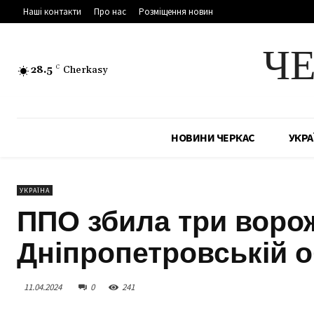
Наші контакти
Про нас
Розміщення новин
Ч
28.5
C
Cherkasy
НОВИНИ ЧЕРКАС
УКРА
УКРАЇНА
ППО збила три воро
Дніпропетровській о
11.04.2024
0
241