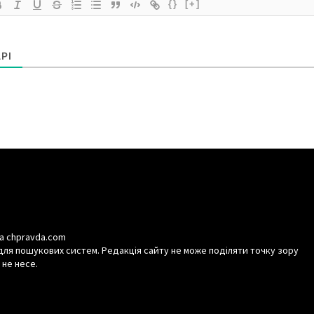
{}
[+]
РІ
а chpravda.com
для пошукових систем. Редакція сайту не може поділяти точку зору
 не несе.