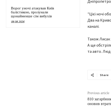
Дніпропетров
Ворог уночі атакував Київ
балістикою, пролунали
"Цієї ночі о
щонайменше сім вибухів
Два на Криво
08.08.2026
каналі.
Також Лисак 
А ще обстріл
та авто. Люд
Share
Previous article
810 загарбник
оновив втрат