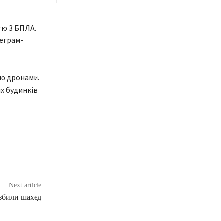
тю 3 БПЛА.
леграм-
лю дронами.
х будинків
Next article
збили шахед