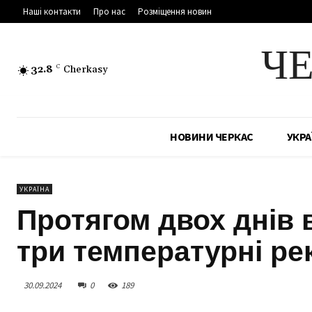
Наші контакти
Про нас
Розміщення новин
Ч
32.8
C
Cherkasy
НОВИНИ ЧЕРКАС
УКРА
УКРАЇНА
Протягом двох днів 
три температурні ре
30.09.2024
0
189