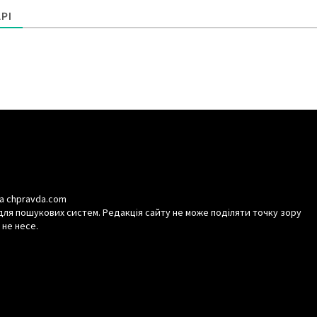
РІ
а chpravda.com
для пошукових систем. Редакція сайту не може поділяти точку зору
 не несе.