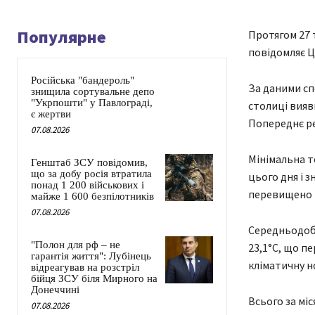
Популярне
Протягом 27 
повідомляє Ц
Російська "бандероль"
За даними сп
знищила сортувальне депо
"Укрпошти" у Павлограді,
столиці вияв
є жертви
Попереднє ре
07.08.2026
Мінімальна т
Генштаб ЗСУ повідомив,
що за добу росія втратила
цього дня і 
понад 1 200 військових і
перевищено н
майже 1 600 безпілотників
07.08.2026
Середньодобо
"Полон для рф – не
23,1°С, що п
гарантія життя": Лубінець
кліматичну но
відреагував на розстріл
бійця ЗСУ біля Мирного на
Донеччині
Всього за мі
07.08.2026