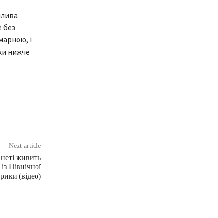
нлива
е без
марною, і
хи нижче
Next article
анеті живить
із Північної
рики (відео)