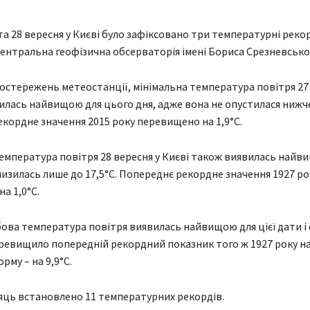
та 28 вересня у Києві було зафіксовано три температурні реко
ентральна геофізична обсерваторія імені Бориса Срезневсько
остережень метеостанції, мінімальна температура повітря 27 
илась найвищою для цього дня, адже вона не опустилася нижче
кордне значення 2015 року перевищено на 1,9°С.
емпература повітря 28 вересня у Києві також виявилась найв
знизилась лише до 17,5°С. Попереднє рекордне значення 1927 ро
а 1,0°С.
ва температура повітря виявилась найвищою для цієї дати і 
еревищило попередній рекордний показник того ж 1927 року на 
рму – на 9,9°С.
сяць встановлено 11 температурних рекордів.