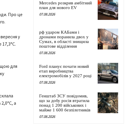
Mercedes розкрив амбітний
план для нового EV
рди. Про це
07.08.2026
го.
рф ударом КАБами і
вересня у
дронами поранила двох у
Сумах, в області знищила
 17,3°С.
поштове відділення
07.08.2026
ищою для
Ford планує почати новий
етап виробництва
ку
електромобілів у 2027 році
07.08.2026
склала
Генштаб ЗСУ повідомив,
що за добу росія втратила
2,0°С, а
понад 1 200 військових і
майже 1 600 безпілотників
07.08.2026