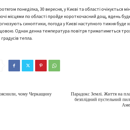
отягом понеділка, 30 вересня, у Києві та області очікується мі
ночі місцями по області пройде короткочасний дощ, вдень буд
рогнозують синоптики, погода у Києві наступного тижня буде х
щовою. Однак денна температура повітря триматиметься тро
 градусів тепла.
ояснили, чому Черкащину
Парадокс Землі. Життя на пл
безплідний пустельний пил 
Аме