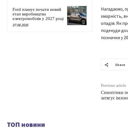
Нагадаємо, пр
Ford планує почати новий
етап виробництва
хмарність, в
електромобілів у 2027 році
опадів. Як п
07.08.2026
подекуди до
позначки у 20
Share
Previous article
Синоптики п
затягує імлою
ТОП новини