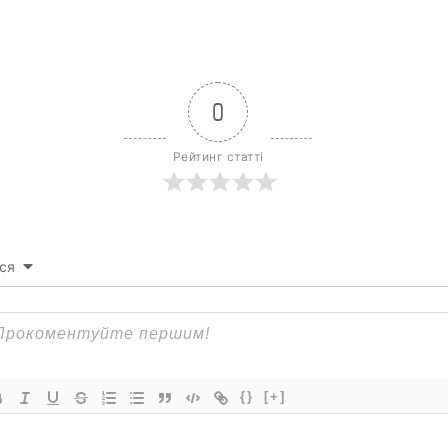
0
Рейтинг статті
ся
{}
[+]