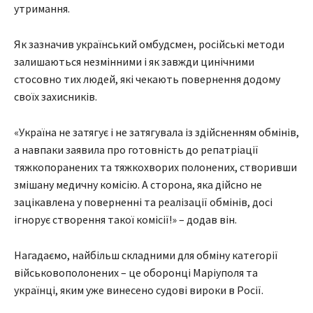
утримання.
Як зазначив український омбудсмен, російські методи
залишаються незмінними і як завжди цинічними
стосовно тих людей, які чекають повернення додому
своїх захисників.
«Україна не затягує і не затягувала із здійсненням обмінів,
а навпаки заявила про готовність до репатріації
тяжкопоранених та тяжкохворих полонених, створивши
змішану медичну комісію. А сторона, яка дійсно не
зацікавлена у поверненні та реалізації обмінів, досі
ігнорує створення такої комісії!» – додав він.
Нагадаємо, найбільш складними для обміну категорії
військовополонених – це оборонці Маріуполя та
українці, яким уже винесено судові вироки в Росії.