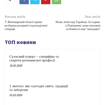
Previous article
Next article
У Житомирській області триває
Може літати над Україною 24 години:
розбудова резервної та розподіленої
в Повітряних силах пояснили
генерації
особливості атак “шахедами”
ТОП новини
Сучасний ескорт – специфіка та
секрети резонансної професії
10.02.2026
1 лютого: яке сьогодні свято, традиції
та заборони
01.02.2026