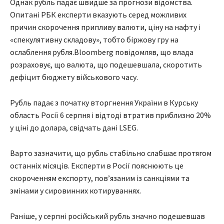
Однак рубль падає швидше за прогнози відомства.
Опитані РБК експерти вказують серед можливих
причин скорочення припливу валюти, ціну на нафту і
«спекулятивну складову», тобто біржову гру на
ослаблення рубля.Bloomberg повідомляв, що влада
розраховує, що валюта, що подешевшала, скоротить
дефіцит бюджету військового часу.
Рубль падає з початку вторгнення України в Курську
область Росії 6 серпня і відтоді втратив приблизно 20%
у ціні до долара, свідчать дані LSEG.
Варто зазначити, що рубль стабільно слабшає протягом
останніх місяців. Експерти в Росії пояснюють це
скороченням експорту, пов’язаним із санкціями та
змінами у сировинних котируваннях.
Раніше, у серпні російський рубль значно подешевшав