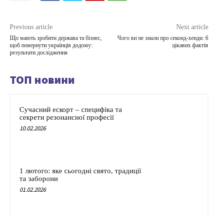
Previous article
Next article
Що мають зробити держава та бізнес,
Чого ви не знали про секонд-хенди: 6
щоб повернути українців додому:
цікавих фактів
результати дослідження
ТОП новини
Сучасний ескорт – специфіка та
секрети резонансної професії
10.02.2026
1 лютого: яке сьогодні свято, традиції
та заборони
01.02.2026