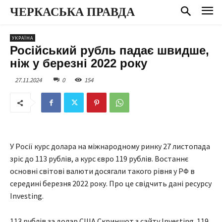
ЧЕРКАСЬКА ПРАВДА
УКРАЇНА
Російський рубль падає швидше,
ніж у березні 2022 року
27.11.2024
0
154
У Росії курс долара на міжнародному ринку 27 листопада
зріс до 113 рублів, а курс євро 119 рублів. Востаннє
основні світові валюти досягали такого рівня у РФ в
середині березня 2022 року. Про це свідчить дані ресурсу
Investing.
113 рублів за долар США Скриншот з сайту Investing.
119