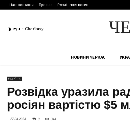
Наші контакти
Про нас
Розміщення новин
Ч
27.1
C
Cherkasy
НОВИНИ ЧЕРКАС
УКРА
УКРАЇНА
Розвідка уразила ра
росіян вартістю $5 м
27.04.2024
0
344