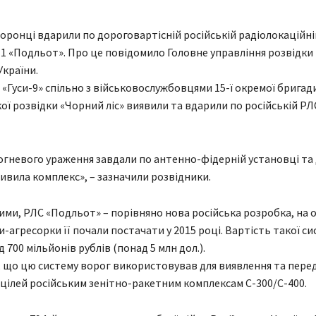
боронці вдарили по дороговартісній російській радіолокаційні
-1 «Подльот». Про це повідомило Головне управління розвідки 
країни.
 «Гуси-9» спільно з військовослужбовцями 15-ї окремої бригад
ої розвідки «Чорний ліс» виявили та вдарили по російській РЛ
огневого ураження завдали по антенно-фідерній установці та
живила комплекс», – зазначили розвідники.
ними, РЛС «Подльот» – порівняно нова російська розробка, на 
и-агресорки її почали постачати у 2015 році. Вартість такої с
 700 мільйонів рублів (понад 5 млн дол.).
, що цю систему ворог використовував для виявлення та перед
цілей російським зенітно-ракетним комплексам С-300/С-400.