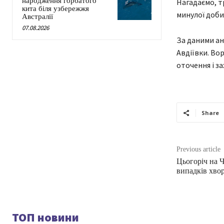
народження горбатого
Нагадаємо, т
кита біля узбережжя
минулої доби
Австралії
07.08.2026
За даними ана
Авдіївки. Во
оточення і з
Share
Previous article
Цьогоріч на 
випадків хво
ТОП новини