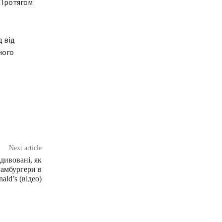
 Протягом
д від
ного
Next article
дивовані, як
гамбургери в
ld’s (відео)