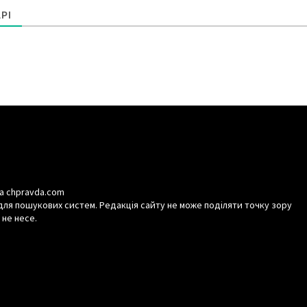
РІ
а chpravda.com
для пошукових систем. Редакція сайту не може поділяти точку зору
 не несе.