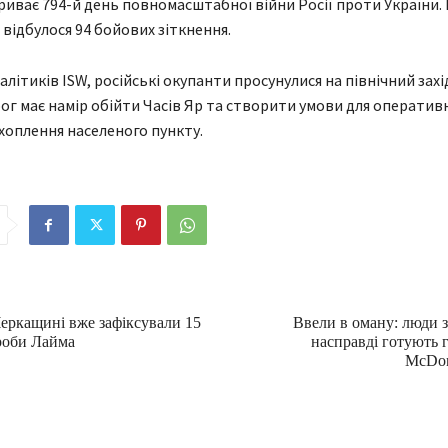
риває 794-й день повномасштабної війни Росії проти України.
 відбулося 94 бойових зіткнення.
літиків ISW, російські окупанти просунулися на північний захі
рог має намір обійти Часів Яр та створити умови для оператив
ахоплення населеного пункту.
Черкащині вже зафіксували 15
Ввели в оману: люди з
роби Лайма
насправді готують 
McDona