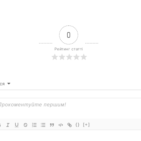
0
Рейтинг статті
ся
{}
[+]