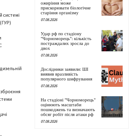
ожиріння може
прискорювати біологічне
старіння організму
й системі
07.08.2026
(ГУР)
Удар рф по стадіону
и
"Чорноморець": кількість
постраждалих зросла до
С
двох
07.08.2026
 дизельній
Дослідники заявили: ШІ
виявив вразливість
популярного шифрування
07.08.2026
озброєння
истеми
На стадіоні "Чорноморець"
оцінюють масштаби
пошкоджень та визначають
ачі
обсяг робіт після атаки рф
07.08.2026