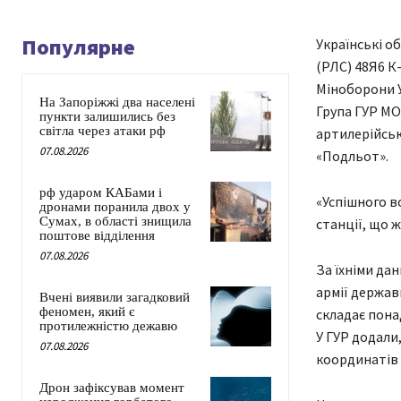
Популярне
Українські о
(РЛС) 48Я6 К
Міноборони У
На Запоріжжі два населені
Група ГУР МО
пункти залишились без
світла через атаки рф
артилерійськ
07.08.2026
«Подльот».
рф ударом КАБами і
«Успішного в
дронами поранила двох у
Сумах, в області знищила
станції, що 
поштове відділення
07.08.2026
За їхніми да
армії держав
Вчені виявили загадковий
феномен, який є
складає понад
протилежністю дежавю
У ГУР додали
07.08.2026
координатів 
Дрон зафіксував момент