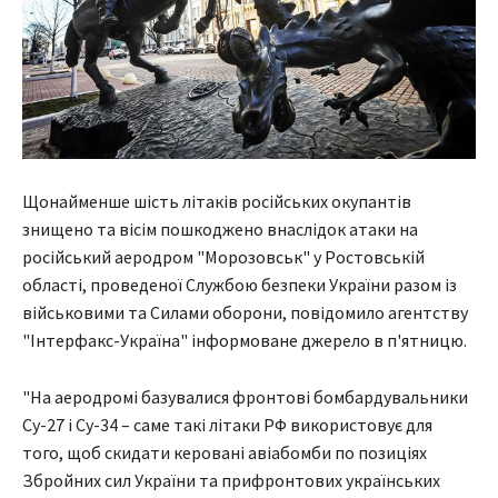
Щонайменше шість літаків російських окупантів
знищено та вісім пошкоджено внаслідок атаки на
російський аеродром "Морозовськ" у Ростовській
області, проведеної Службою безпеки України разом із
військовими та Силами оборони, повідомило агентству
"Інтерфакс-Україна" інформоване джерело в п'ятницю.
"На аеродромі базувалися фронтові бомбардувальники
Су-27 і Су-34 – саме такі літаки РФ використовує для
того, щоб скидати керовані авіабомби по позиціях
Збройних сил України та прифронтових українських