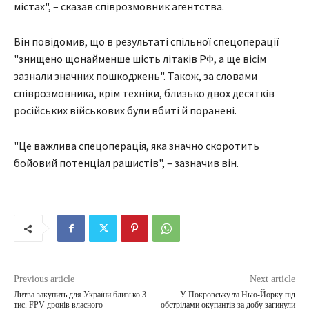
містах", – сказав співрозмовник агентства.
Він повідомив, що в результаті спільної спецоперації
"знищено щонайменше шість літаків РФ, а ще вісім
зазнали значних пошкоджень". Також, за словами
співрозмовника, крім техніки, близько двох десятків
російських військових були вбиті й поранені.
"Це важлива спецоперація, яка значно скоротить
бойовий потенціал рашистів", – зазначив він.
Previous article
Next article
Литва закупить для України близько 3
У Покровську та Нью-Йорку під
тис. FPV-дронів власного
обстрілами окупантів за добу загинули