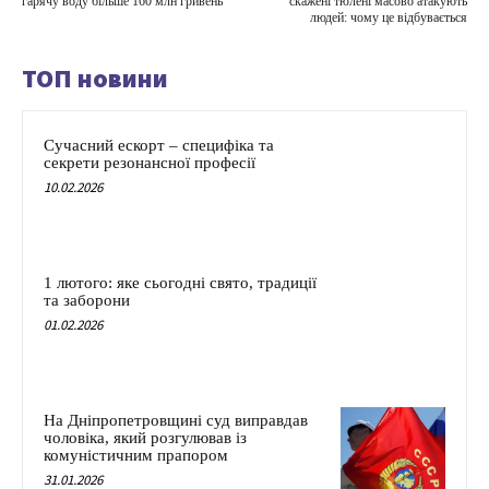
гарячу воду більше 160 млн гривень
скажені тюлені масово атакують
людей: чому це відбувається
ТОП новини
Сучасний ескорт – специфіка та
секрети резонансної професії
10.02.2026
1 лютого: яке сьогодні свято, традиції
та заборони
01.02.2026
На Дніпропетровщині суд виправдав
чоловіка, який розгулював із
комуністичним прапором
31.01.2026