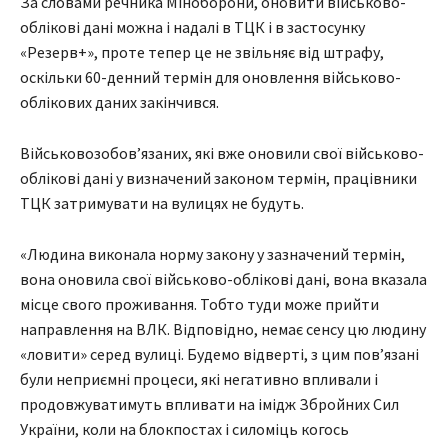
За словами речника Міноборони, оновити військово-
облікові дані можна і надалі в ТЦК і в застосунку
«Резерв+», проте тепер це не звільняє від штрафу,
оскільки 60-денний термін для оновлення військово-
облікових даних закінчився.
Військовозобов’язаних, які вже оновили свої військово-
облікові дані у визначений законом термін, працівники
ТЦК затримувати на вулицях не будуть.
«Людина виконала норму закону у зазначений термін,
вона оновила свої військово-облікові дані, вона вказала
місце свого проживання. Тобто туди може прийти
направлення на ВЛК. Відповідно, немає сенсу цю людину
«ловити» серед вулиці. Будемо відверті, з цим пов’язані
були неприємні процеси, які негативно впливали і
продовжуватимуть впливати на імідж Збройних Сил
України, коли на блокпостах і силоміць когось