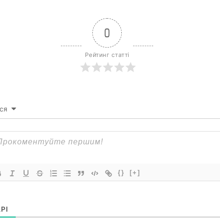
0
Рейтинг статті
ся
{}
[+]
РІ