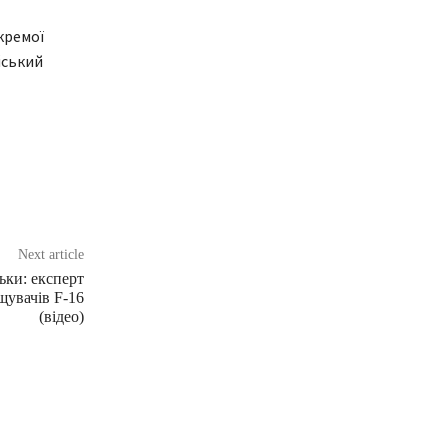
окремої
йський
Next article
ьки: експерт
щувачів F-16
(відео)