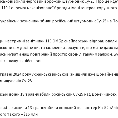
ійськові збили черговий ворожий штурмовик Су-25. Про це йде
 110-ї окремої механізованої бригади імені генерал-хорунжого
українські захисники збили російський штурмовик Су-25 на П
дні нестримні зенітники 110 ОМБр снайперськи відпрацювали 
осковитам досі не вистачає клепки зрозуміти, що ми не дамо їм
асмічувати наш повітряний простір своїм літаючим залізом. Б
і!» – кажуть військові.
 травні 2024 року українські військові знищили вже щонаймен
инищувачів Су-25.
нські воїни 18 травня збили російський Су-25 над Донеччиною.
ські захисники 13 травня збили ворожий гелікоптер Ка-52 «Алі
ого такого – $16 млн