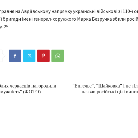
травня на Авдіївському напрямку українські військові зі 110-ї 
ї бригади імені генерал-хорунжого Марка Безручка збили росі
-25.
блих черкасців нагородили
“Енгельс”, “Шайковка” і не тіл
 мужність” (ФОТО)
назвав російські цілі вини