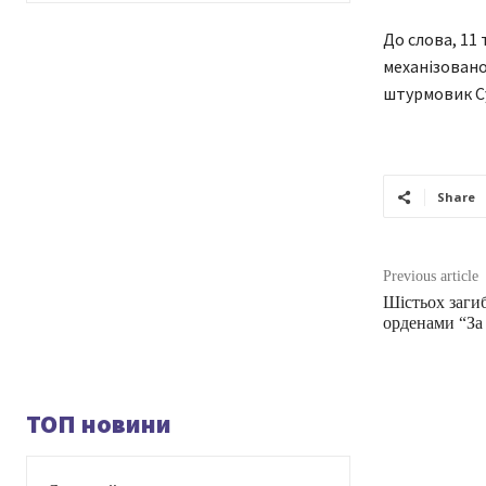
До слова, 11 
механізовано
штурмовик Су
Share
Previous article
Шістьох заги
орденами “За
ТОП новини