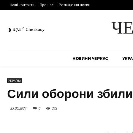
Наші контакти
Про нас
Розміщення новин
Ч
27.1
C
Cherkasy
НОВИНИ ЧЕРКАС
УКРА
УКРАЇНА
Сили оборони збили
23.05.2024
0
272