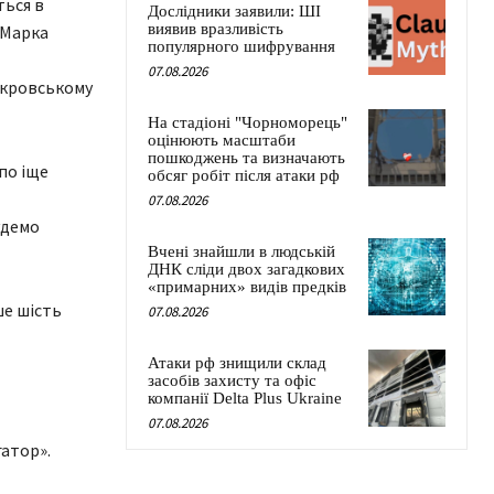
ться в
Дослідники заявили: ШІ
виявив вразливість
 Марка
популярного шифрування
07.08.2026
окровському
На стадіоні "Чорноморець"
оцінюють масштаби
пошкоджень та визначають
по іще
обсяг робіт після атаки рф
07.08.2026
удемо
Вчені знайшли в людській
ДНК сліди двох загадкових
«примарних» видів предків
ше шість
07.08.2026
Атаки рф знищили склад
засобів захисту та офіс
компанії Delta Plus Ukraine
07.08.2026
гатор».