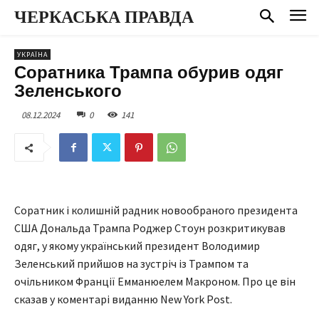
ЧЕРКАСЬКА ПРАВДА
УКРАЇНА
Соратника Трампа обурив одяг
Зеленського
08.12.2024
0
141
Соратник і колишній радник новообраного президента
США Дональда Трампа Роджер Стоун розкритикував
одяг, у якому український президент Володимир
Зеленський прийшов на зустріч із Трампом та
очільником Франції Емманюелем Макроном. Про це він
сказав у коментарі виданню New York Post.