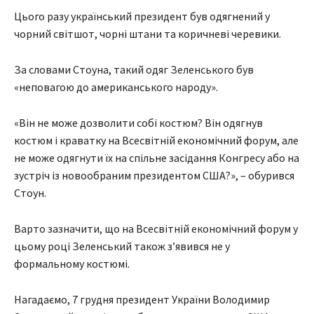
Цього разу український президент був одягнений у
чорний світшот, чорні штани та коричневі черевики.
За словами Стоуна, такий одяг Зеленського був
«неповагою до американського народу».
«Він не може дозволити собі костюм? Він одягнув
костюм і краватку на Всесвітній економічний форум, але
не може одягнути їх на спільне засідання Конгресу або на
зустріч із новообраним президентом США?», – обурився
Стоун.
Варто зазначити, що на Всесвітній економічний форум у
цьому році Зеленський також з’явився не у
формальному костюмі.
Нагадаємо, 7 грудня президент України Володимир