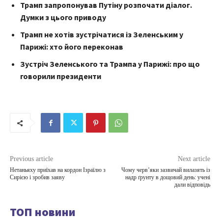
Трамп запропонував Путіну розпочати діалог.
Думки з цього приводу
Трамп не хотів зустрічатися із Зеленським у
Парижі: хто його переконав
Зустріч Зеленського та Трампа у Парижі: про що
говорили президенти
Previous article
Next article
Нетаньяху приїхав на кордон Ізраїлю з
Чому черв’яки зазвичай вилазять із
Сирією і зробив заяву
надр ґрунту в дощовий день: учені
дали відповідь
ТОП новини