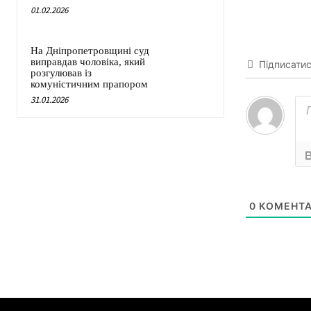
01.02.2026
На Дніпропетровщині суд
виправдав чоловіка, який
Підписати
розгулював із
комуністичним прапором
31.01.2026
0
КОМЕНТА