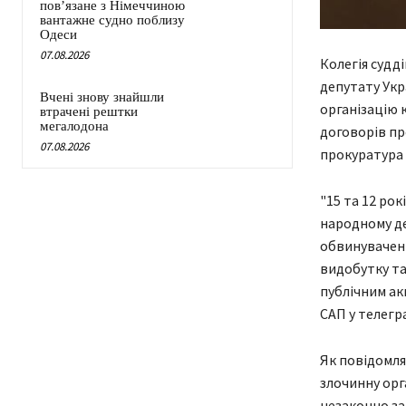
пов’язане з Німеччиною
вантажне судно поблизу
Одеси
07.08.2026
Колегія судд
депутату Укр
Вчені знову знайшли
організацію 
втрачені рештки
мегалодона
договорів пр
07.08.2026
прокуратура 
"15 та 12 рок
народному де
обвинувачени
видобутку та
публічним ак
САП у телегр
Як повідомля
злочинну орга
незаконно за