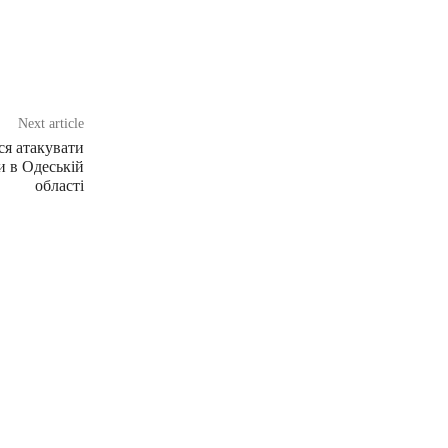
Next article
ся атакувати
и в Одеській
області