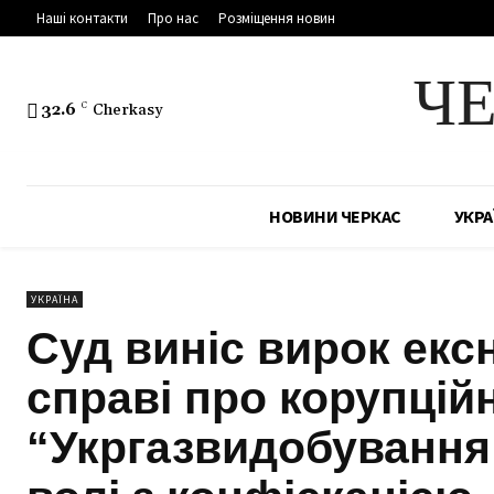
Наші контакти
Про нас
Розміщення новин
Ч
32.6
C
Cherkasy
НОВИНИ ЧЕРКАС
УКРА
УКРАЇНА
Суд виніс вирок ек
справі про корупцій
“Укргазвидобування”