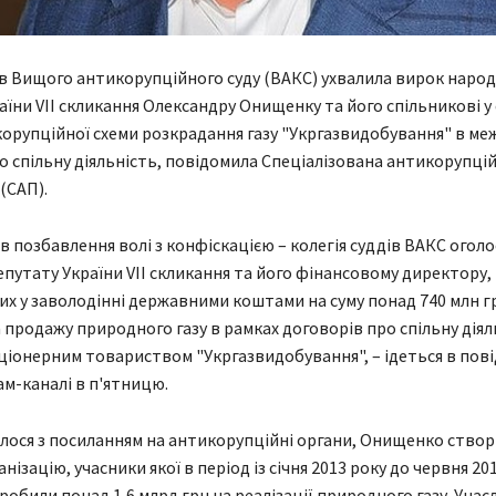
ів Вищого антикорупційного суду (ВАКС) ухвалила вирок наро
аїни VII скликання Олександру Онищенку та його спільникові у
корупційної схеми розкрадання газу "Укргазвидобування" в ме
о спільну діяльність, повідомила Спеціалізована антикорупці
(САП).
ів позбавлення волі з конфіскацією – колегія суддів ВАКС огол
путату України VII скликання та його фінансовому директору,
х у заволодінні державними коштами на суму понад 740 млн гр
 продажу природного газу в рамках договорів про спільну діял
ціонерним товариством "Укргазвидобування", – ідеться в пов
ам-каналі в п'ятницю.
лося з посиланням на антикорупційні органи, Онищенко ство
нізацію, учасники якої в період із січня 2013 року до червня 20
робили понад 1,6 млрд грн на реалізації природного газу. Унас