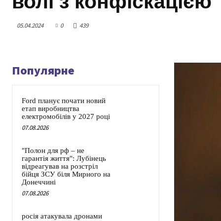
волі з конфіскацією
05.04.2024
0
439
Популярне
Ford планує почати новий
етап виробництва
електромобілів у 2027 році
07.08.2026
"Полон для рф – не
гарантія життя": Лубінець
відреагував на розстріл
бійця ЗСУ біля Мирного на
Донеччині
07.08.2026
росія атакувала дронами