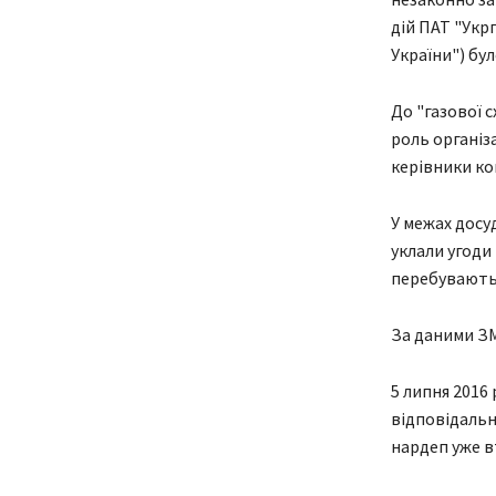
дій ПАТ "Укр
України") бул
До "газової с
роль організ
керівники ко
У межах досу
уклали угоди
перебувають 
За даними ЗМ
5 липня 2016
відповідальн
нардеп уже в