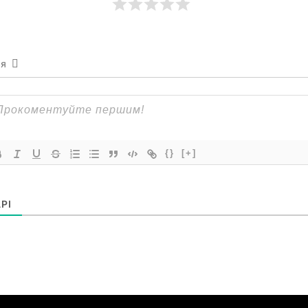
ся
{}
[+]
РІ