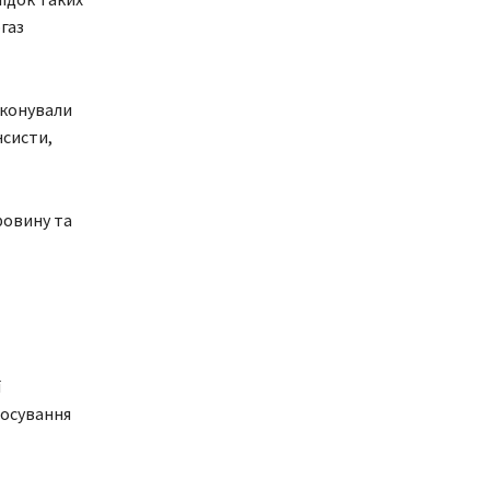
газ
виконували
нсисти,
ровину та
ї
лосування