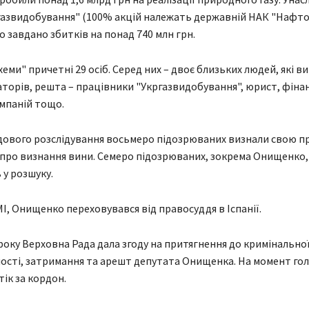
газвидобування" (100% акцій належать державній НАК "Нафто
о завдано збитків на понад 740 млн грн.
хеми" причетні 29 осіб. Серед них – двоє близьких людей, які 
аторів, решта – працівники "Укргазвидобування", юрист, фіна
мпаній тощо.
дового розслідування восьмеро підозрюваних визнали свою п
 про визнання вини. Семеро підозрюваних, зокрема Онищенко,
у розшуку.
І, Онищенко переховувався від правосуддя в Іспанії.
 року Верховна Рада дала згоду на притягнення до кримінально
ості, затримання та арешт депутата Онищенка. На момент го
тік за кордон.