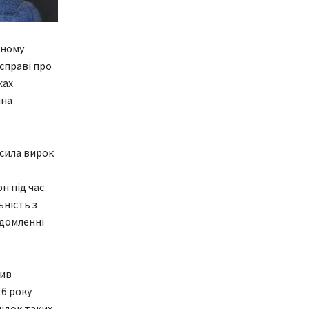
дному
 справі про
жах
йна
осила вирок
н під час
ьність з
ідомленні
рив
16 року
лідок таких