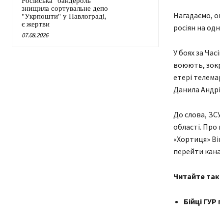
Російська "бандероль"
знищила сортувальне депо
Нагадаємо, о
"Укрпошти" у Павлограді,
є жертви
росіян на од
07.08.2026
У боях за Час
воюють, зокр
етері телема
Данила Андрі
До слова, З
області. Про
«Хортиця» Ві
перейти кана
Читайте так
Бійці ГУР