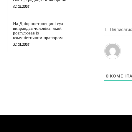
01.02.2026
На Дніпропетровщині суд
виправдав чоловіка, який
Підписати
розгулював із
комуністичним прапором
31.01.2026
0
КОМЕНТА