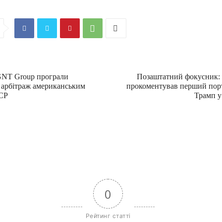
GNT Group програли
Позаштатний фокусник: 
арбітраж американським
прокоментував перший порт
CP
Трамп у
0
Рейтинг статті