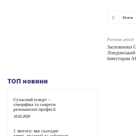
Share
Previous article
Засновники 
Лондонський 
інвесторам A
ТОП новини
Сучасний ескорт –
специфіка та секрети
резонансної професії
10.02.2026
1 лютого: яке сьогодні
свято, традиції та заборони