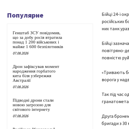
Популярне
Бійці 24-ї о
російських б
них танк ураз
Генштаб ЗСУ повідомив,
що за добу росія втратила
понад 1 200 військових і
Бійці зазнач
майже 1 600 безпілотників
повітряно-дес
07.08.2026
повністю руй
Дрон зафіксував момент
народження горбатого
«Тривають бе
кита біля узбережжя
ворога у над
Австралії
07.08.2026
Так під час 
Підводні дрони стали
гранатомета
новою загрозою для
світового інтернету
Друга бронем
07.08.2026
бригади з 30 