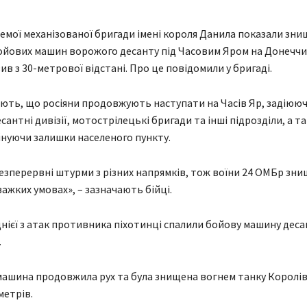
кремої механізованої бригади імені короля Данила показали зн
ойових машин ворожого десанту під Часовим Яром на Донеччин
ив з 30-метрової відстані. Про це повідомили у бригаді.
ають, що росіяни продовжують наступати на Часів Яр, задіююч
антні дивізії, мотострілецькі бригади та інші підрозділи, а т
нуючи залишки населеного пункту.
зперервні штурми з різних напрямків, тож воїни 24 ОМБр зн
важких умовах», – зазначають бійці.
однієї з атак противника піхотинці спалили бойову машину деса
.
ашина продовжила рух та була знищена вогнем танку Королів
метрів.