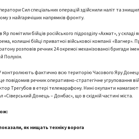
ператори Сил спеціальних операцій здійснили наліт та знищил
ному з найгарячіших напрямків фронту.
ів Яр помітили бійців російського підрозділу «Ахмат», у складі 
ема, колишні бійці приватної військової компанії «Вагнер». П
ратону розповів речник 24 окремої механізованої бригади імен
й Полухін.
СУ контролюють фактично всю територію Часового Яру Донец
 це повідомив речник оперативно-стратегічне угруповання ві
ктор Трегубов в етері телемарафону. Нині окупанти намагают
л «Сіверський Донець – Донбас», що в східній частині міста.
ож:
 показали, як нищать техніку ворога