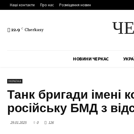
Наші контакти
Про нас
Розміщення новин
Ч
22.9
C
Cherkasy
НОВИНИ ЧЕРКАС
УКРА
УКРАЇНА
Танк бригади імені 
російську БМД з відс
29.01.2025
0
126