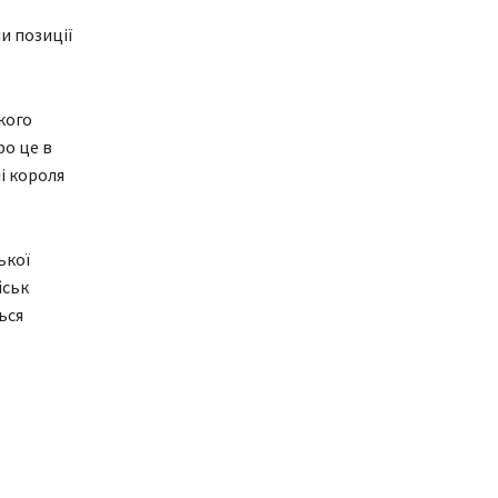
и позиції
якого
ро це в
і короля
ької
йськ
ься