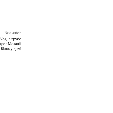
Next article
Vogue грубо
рет Меланії
 Білому домі