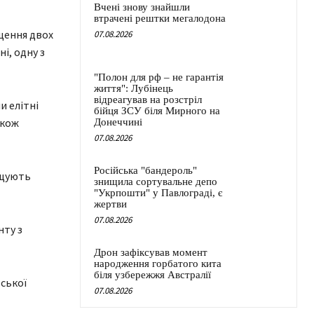
Вчені знову знайшли
втрачені рештки мегалодона
ищення двох
07.08.2026
і, одну з
"Полон для рф – не гарантія
життя": Лубінець
відреагував на розстріл
и елітні
бійця ЗСУ біля Мирного на
акож
Донеччині
07.08.2026
Російська "бандероль"
ищують
знищила сортувальне депо
"Укрпошти" у Павлограді, є
жертви
07.08.2026
нту з
Дрон зафіксував момент
народження горбатого кита
біля узбережжя Австралії
ської
07.08.2026