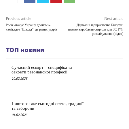
Previous article
Next article
Росія атакує Україну дронами-
Державні підприємства Білорусі
камікадзе “Шахед”: де ризик ударів
таємно вироблять снаряди для ЗС РФ,
— розслідування (відео)
ТОП новини
Сучасний ескорт – специфіка та
секрети резонансної професії
10.02.2026
1 лютого: яке сьогодні свято, традиції
та заборони
01.02.2026