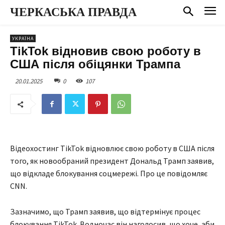
ЧЕРКАСЬКА ПРАВДА
УКРАЇНА
TikTok відновив свою роботу в
США після обіцянки Трампа
20.01.2025
0
107
Відеохостинг TikTok відновлює свою роботу в США після
того, як новообраний президент Дональд Трамп заявив,
що відкладе блокування соцмережі. Про це повідомляє
CNN.
Зазначимо, що Трамп заявив, що відтермінує процес
блокування TikTok. Водночас він наголосив, що хоче, аби