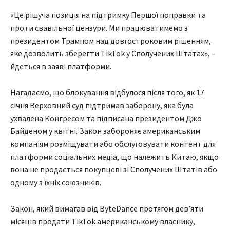
«Це рішуча позиція на підтримку Першої поправки та
проти свавільної цензури. Ми працюватимемо з
президентом Трампом над довгостроковим рішенням,
яке дозволить зберегти TikTok у Сполучених Штатах», –
йдеться в заяві платформи.
Нагадаємо, що блокування відбулося після того, як 17
січня Верховний суд підтримав заборону, яка була
ухвалена Конгресом та підписана президентом Джо
Байденом у квітні. Закон забороняє американським
компаніям розміщувати або обслуговувати контент для
платформи соціальних медіа, що належить Китаю, якщо
вона не продається покупцеві зі Сполучених Штатів або
одному з їхніх союзників.
Закон, який вимагав від ByteDance протягом девʼяти
місяців продати TikTok американському власнику,