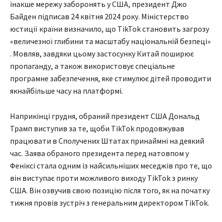
інакше мережу заборонять у США, президент Джо
Байден підписав 24 квітня 2024 року. Міністерство
юстиції країни визначило, що TikTok становить загрозу
«величезної глибини та масштабу національній безпеці»
. Мовляв, завдяки цьому застосунку Китай поширює
пропаганду, а також використовує спеціальне
програмне забезпечення, яке стимулює дітей проводити
якнайбільше часу на платформі.
Наприкінці грудня, обраний президент США Дональд
Трамп виступив за те, щоби TikTok продовжував
працювати в Сполучених Штатах принаймні на деякий
час. Заява обраного президента перед натовпом у
Феніксі стала одним із найсильніших меседжів про те, що
він виступає проти можливого виходу TikTok з ринку
США. Він озвучив свою позицію після того, як на початку
тижня провів зустріч з генеральним директором TikTok.