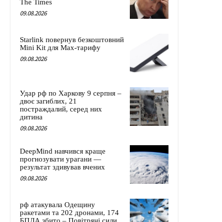
The Times
09.08.2026
Starlink повернув безкоштовний
Mini Kit для Max-тарифу
09.08.2026
Удар рф по Харкову 9 серпня –
двоє загиблих, 21
постраждалий, серед них
дитина
09.08.2026
DeepMind навчився краще
прогнозувати урагани —
результат здивував вчених
09.08.2026
рф атакувала Одещину
ракетами та 202 дронами, 174
БПЛА збито – Повітряні сили