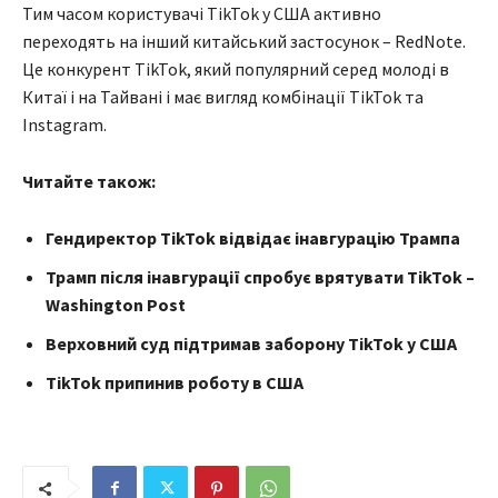
Тим часом користувачі TikTok у США активно
переходять на інший китайський застосунок – RedNote.
Це конкурент TikTok, який популярний серед молоді в
Китаї і на Тайвані і має вигляд комбінації TikTok та
Instagram.
Читайте також:
Гендиректор TikTok відвідає інавгурацію Трампа
Трамп після інавгурації спробує врятувати TikTok –
Washington Post
Верховний суд підтримав заборону TikTok у США
TikTok припинив роботу в США