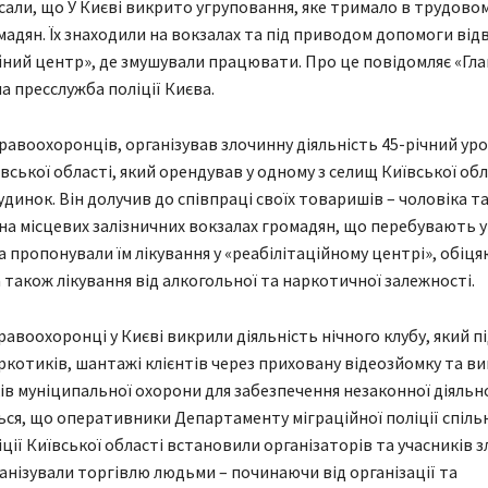
сали, що У Києві викрито угруповання, яке тримало в трудовом
мадян. Їх знаходили на вокзалах та під приводом допомоги від
йний центр», де змушували працювати. Про це повідомляє «Гла
а пресслужба поліції Києва.
равоохоронців, організував злочинну діяльність 45-річний у
ської області, який орендував у одному з селищ Київської обл
инок. Він долучив до співпраці своїх товаришів – чоловіка та 
на місцевих залізничних вокзалах громадян, що перебувають 
а пропонували їм лікування у «реабілітаційному центрі», обіц
а також лікування від алкогольної та наркотичної залежності.
равоохоронці у Києві викрили діяльність нічного клубу, який 
ркотиків, шантажі клієнтів через приховану відеозйомку та в
ів муніципальної охорони для забезпечення незаконної діяльно
ся, що оперативники Департаменту міграційної поліції спільн
іції Київської області встановили організаторів та учасників 
рганізували торгівлю людьми – починаючи від організації та