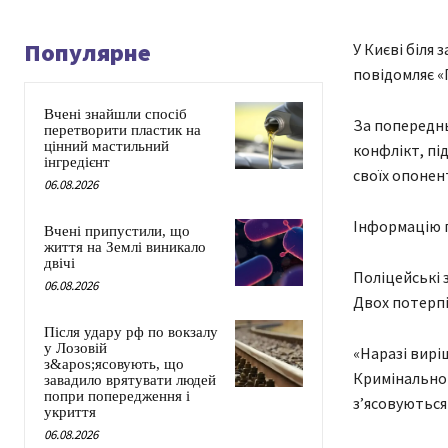
Популярне
У Києві біля
повідомляє «
Вчені знайшли спосіб
За попередн
перетворити пластик на
цінний мастильний
конфлікт, під
інгредієнт
своїх опонент
06.08.2026
Інформацію п
Вчені припустили, що
життя на Землі виникало
двічі
Поліцейські 
06.08.2026
Двох потерпі
Після удару рф по вокзалу
у Лозовій
«Наразі вирі
з&apos;ясовують, що
Кримінальног
завадило врятувати людей
попри попередження і
з’ясовуються»
укриття
06.08.2026