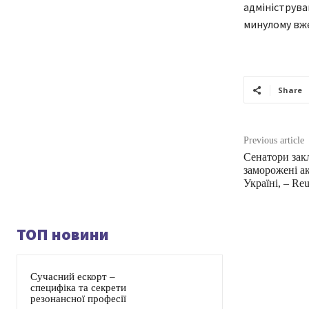
адмініструван
минулому вже
Share
Previous article
Сенатори зак
заморожені а
Україні, – Reu
ТОП новини
Сучасний ескорт –
специфіка та секрети
резонансної професії