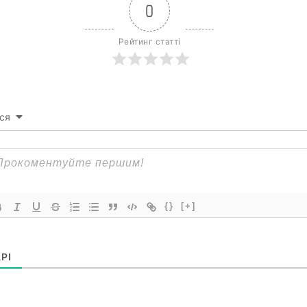
0
Рейтинг статті
ся
{}
[+]
РІ