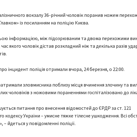
 залізничного вокзалу 36-річний чоловік поранив ножем перехо
Главком» із посиланням на поліцію Києва.
ьою інформацією, між підозрюваним та двома перехожими ви
 час якого чоловік дістав розкладний ніж та декілька разів уд
ів.
ро інцидент поліція отримали вчора, 24 березня, о 22:00.
затримали зловмисника поблизу місця вчинення злочину та вил
лих чоловіків з ножовими пораненнями госпіталізовано до ліка
шується питання про внесення відомостей до ЄРДР за ст. 121
о кодексу України – умисне тяжке тілесне ушкодження. Всі об
, – йдеться у повідомленні поліції.