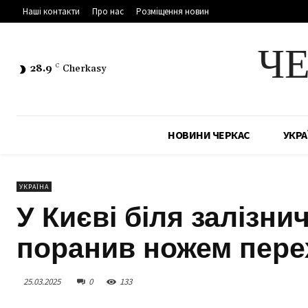
Наші контакти
Про нас
Розміщення новин
Ч
28.9
C
Cherkasy
НОВИНИ ЧЕРКАС
УКРА
УКРАЇНА
У Києві біля залізни
поранив ножем пер
25.03.2025
0
133