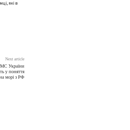
ці, які в
Next article
 ВМС України
ть у поняття
на морі з РФ