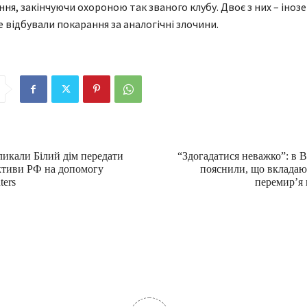
ня, закінчуючи охороною так званого клубу. Двоє з них – інозем
 відбували покарання за аналогічні злочини.
ликали Білий дім передати
“Здогадатися неважко”: в
ктиви РФ на допомогу
пояснили, що вкладаю
ters
перемир’я 