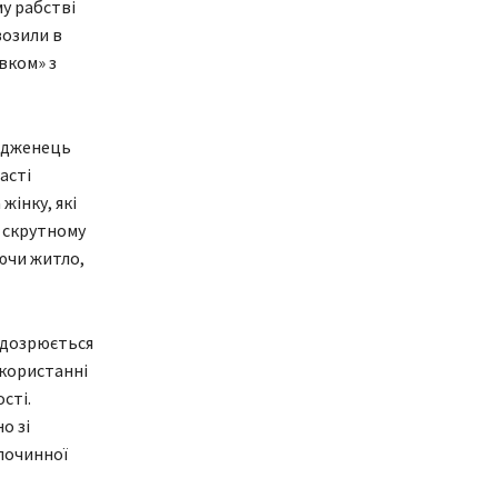
у рабстві
возили в
вком» з
родженець
асті
жінку, які
у скрутному
яючи житло,
підозрюється
икористанні
сті.
о зі
злочинної