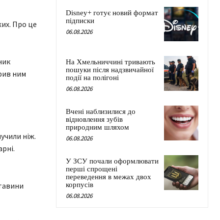
Disney+ готує новий формат
підписки
жих. Про це
06.08.2026
ник
На Хмельниччині тривають
пошуки після надзвичайної
арив ним
події на полігоні
06.08.2026
Вчені наблизилися до
відновлення зубів
природним шляхом
учили ніж.
06.08.2026
рні.
У ЗСУ почали оформлювати
перші спрощені
переведення в межах двох
ставини
корпусів
06.08.2026