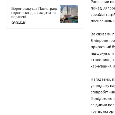
Раніше ми пи
понад 30 гро
Ворог атакував Павлоград:
горять склади, є жертва та
«реабілітаці
поранені
посиланням н
06.08.2026
За словами п
Дніпропетров
приватний буд
підшукували 
становищі, т
харчування, 
Нагадаємо, п
у продажу на
співробітник
Повідомляєть
слідчими пол
групи, які о