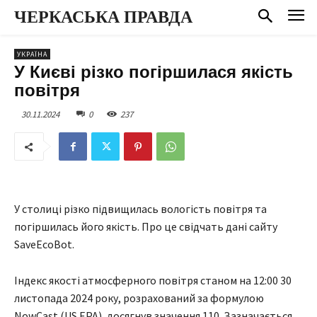
ЧЕРКАСЬКА ПРАВДА
УКРАЇНА
У Києві різко погіршилася якість
повітря
30.11.2024
0
237
У столиці різко підвищилась вологість повітря та
погіршилась його якість. Про це свідчать дані сайту
SaveEcoBot.
Індекс якості атмосферного повітря станом на 12:00 30
листопада 2024 року, розрахований за формулою
NowCast (US EPA), досягнув значення 110. Зазначається,