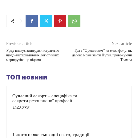
Previous article
Next article
Уряд планує затвердити стратегію
Гра з “Орешником” на межі фолу: як
щодо альтернативних логістичних
далеко може зайти Путін, провокуючи
маршрутів: що відомо
Трампа
ТОП новини
Сучасний ескорт – специфіка та
секрети резонансної професії
10.02.2026
1 лютого: яке сьогодні свято, традиції