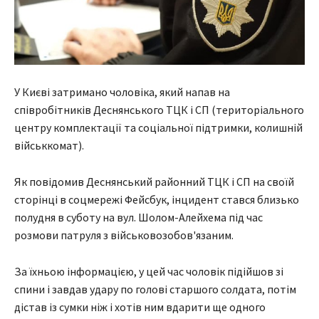
У Києві затримано чоловіка, який напав на
співробітників Деснянського ТЦК і СП (територіального
центру комплектації та соціальної підтримки, колишній
військкомат).
Як повідомив Деснянський районний ТЦК і СП на своїй
сторінці в соцмережі Фейсбук, інцидент стався близько
полудня в суботу на вул. Шолом-Алейхема під час
розмови патруля з військовозобов'язаним.
За їхньою інформацією, у цей час чоловік підійшов зі
спини і завдав удару по голові старшого солдата, потім
дістав із сумки ніж і хотів ним вдарити ще одного