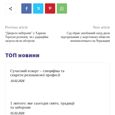
Previous article
Next article
“Джерело нейтронів” у Харкові.
Суд обрав запобіжний захід двом
Терехов розповів, чи є радіаційна
підозрюваним у жорстокому вбивстві
загроза після обстрілів
неповнолітнього на Черкащині
ТОП новини
Сучасний ескорт – специфіка та
секрети резонансної професії
10.02.2026
1 лютого: яке сьогодні свято, традиції
та заборони
01.02.2026