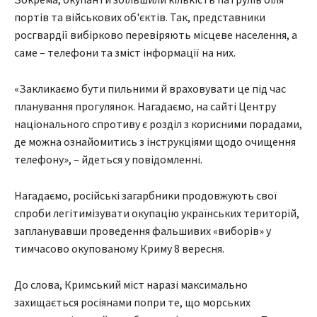
портів та військових об'єктів. Так, представники
росгвардії вибірково перевіряють місцеве населення, а
саме – телефони та зміст інформації на них.
«Закликаємо бути пильними й враховувати це під час
планування прогулянок. Нагадаємо, на сайті Центру
національного спротиву є розділ з корисними порадами,
де можна ознайомитись з інструкціями щодо очищення
телефону», – йдеться у повідомленні.
Нагадаємо, російські загарбники продовжують свої
спроби легітимізувати окупацію українських територій,
запланувавши проведення фальшивих «виборів» у
тимчасово окупованому Криму 8 вересня.
До слова, Кримський міст наразі максимально
захищається росіянами попри те, що морських