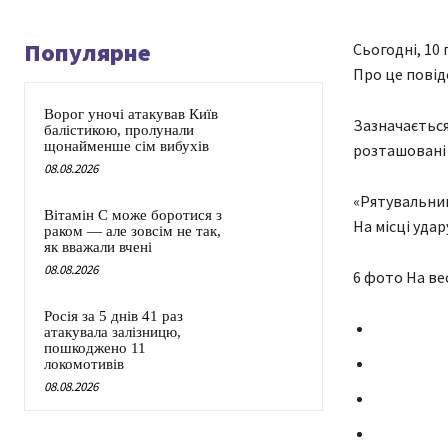
Популярне
Сьогодні, 10 
Про це повід
Ворог уночі атакував Київ
Зазначається
балістикою, пролунали
щонайменше сім вибухів
розташовані 
08.08.2026
«Рятувальник
Вітамін C може боротися з
На місці удар
раком — але зовсім не так,
як вважали вчені
08.08.2026
6 фото На ве
Росія за 5 днів 41 раз
атакувала залізницю,
пошкоджено 11
локомотивів
08.08.2026