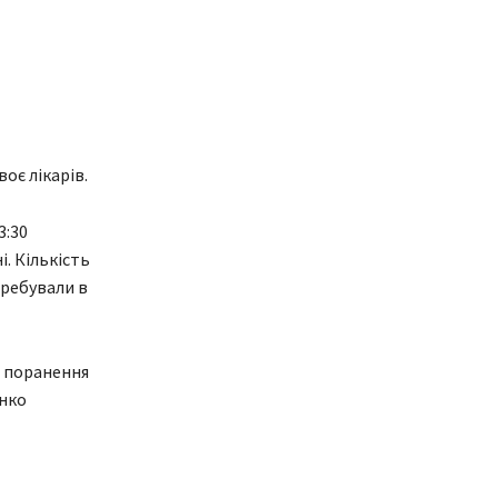
оє лікарів.
3:30
. Кількість
перебували в
я поранення
енко