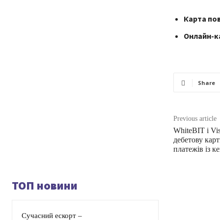
Карта пов
Онлайн-ка
Share
Previous article
WhiteBIT і Vi
дебетову кар
платежів із к
ТОП новини
Сучасний ескорт –