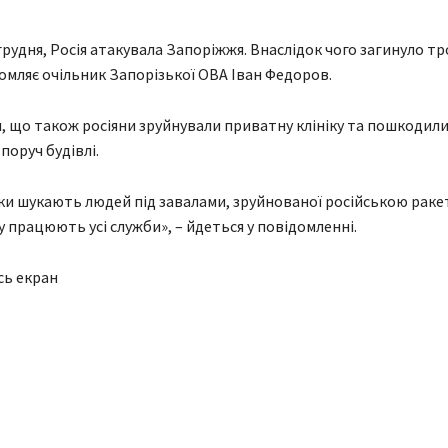
грудня, Росія атакувала Запоріжжя. Внаслідок чого загинуло тр
омляє очільник Запорізької ОВА Іван Федоров.
, що також росіяни зруйнували приватну клініку та пошкодил
поруч будівлі.
и шукають людей під завалами, зруйнованої російською ракет
у працюють усі служби», – йдеться у повідомленні.
сь екран