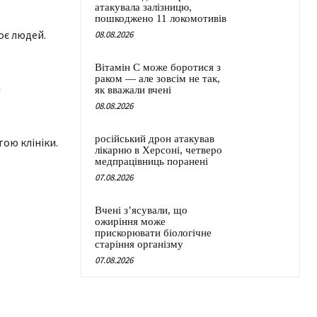
атакувала залізницю,
пошкоджено 11 локомотивів
оє людей.
08.08.2026
Вітамін C може боротися з
раком — але зовсім не так,
и
як вважали вчені
08.08.2026
російський дрон атакував
ою клініки.
лікарню в Херсоні, четверо
медпрацівниць поранені
07.08.2026
Вчені з’ясували, що
ожиріння може
прискорювати біологічне
старіння організму
07.08.2026