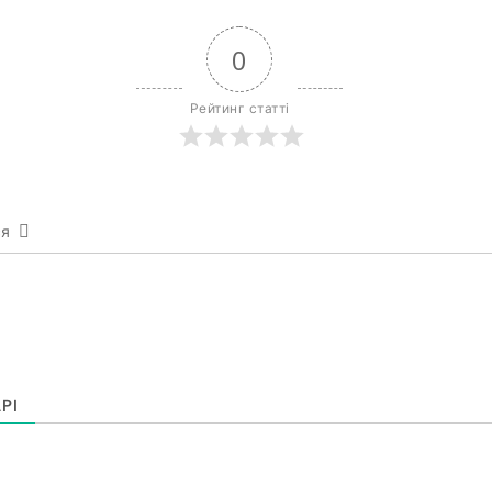
0
Рейтинг статті
ся
РІ