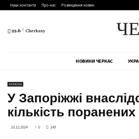
Наші контакти
Про нас
Розміщення новин
Ч
22.6
C
Cherkasy
НОВИНИ ЧЕРКАС
УКРА
УКРАЇНА
У Запоріжжі внаслідо
кількість поранених
10.12.2024
0
149