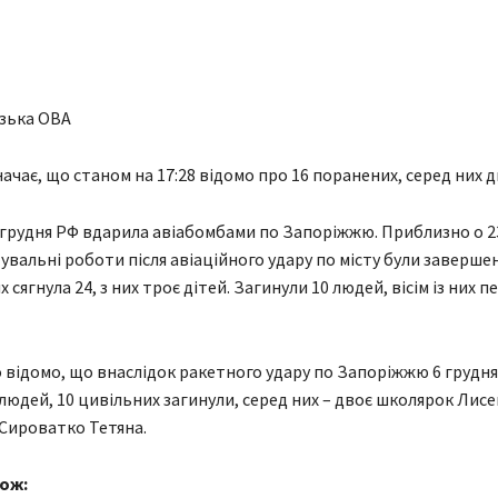
ізька ОВА
чає, що станом на 17:28 відомо про 16 поранених, серед них дв
 грудня РФ вдарила авіабомбами по Запоріжжю. Приблизно о 2
увальні роботи після авіаційного удару по місту були завершені
сягнула 24, з них троє дітей. Загинули 10 людей, вісім із них 
 відомо, що внаслідок ракетного удару по Запоріжжю 6 грудн
людей, 10 цивільних загинули, серед них – двоє школярок Лис
Сироватко Тетяна.
ож: