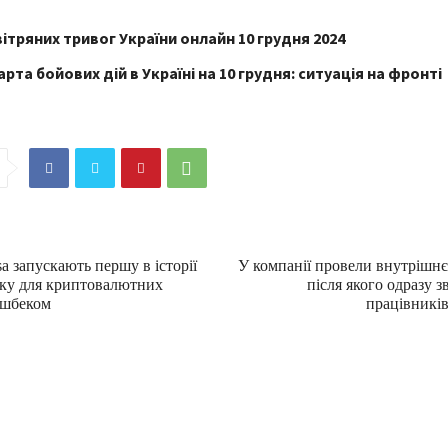
ітряних тривог України онлайн 10 грудня 2024
рта бойових дій в Україні на 10 грудня: ситуація на фронті
sa запускають першу в історії
У компанії провели внутрішнє
тку для криптовалютних
після якого одразу з
ешбеком
працівників