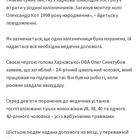
втрати у родині залізничників. Загинув монтер колії
Олександр Кот 1998 року народження», – йдеться у
повідомленні.
Як зазначається, ще одна залізничниця була поранена, їй
надається вся необхідна медична допомога.
Своєю чергою голова Харківської ОВА Олег Синєгубов
заявив, що загиблий – 24-річний цивільний чоловік, який
працював на підприємстві. Він був на роботі, коли
росіяни завдали авіаудару.
Серед дев'яти поранених до медичних установ
госпіталізовано трьох жінок віком 28, 38, 40 та одного
42-річного чоловіка – усі з вибуховими травмами.
Шістьом людям надана допомога на місці, у переважній