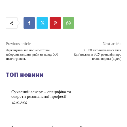
Previous article
Next article
Черкащанин під час нерестової
ЗС РФ активізувалися біля
заборони виловив риби на понад 500
Купʼянська: в ЗСУ розповіли про
тисяч гривень
плани ворога (відео)
ТОП новини
Сучасний ескорт – специфіка та
секрети резонансної професії
10.02.2026