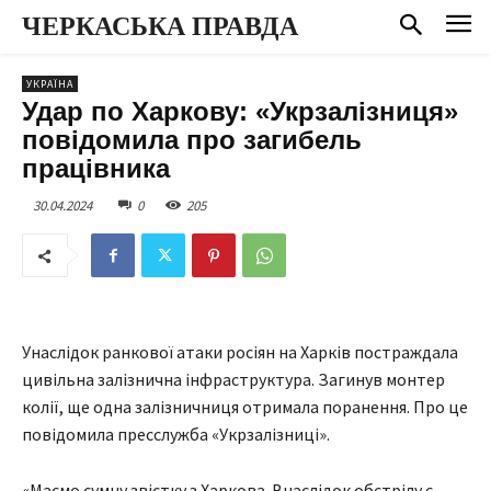
ЧЕРКАСЬКА ПРАВДА
УКРАЇНА
Удар по Харкову: «Укрзалізниця»
повідомила про загибель
працівника
30.04.2024
0
205
Унаслідок ранкової атаки росіян на Харків постраждала
цивільна залізнична інфраструктура. Загинув монтер
колії, ще одна залізничниця отримала поранення. Про це
повідомила пресслужба «Укрзалізниці».
«Маємо сумну звістку з Харкова. Внаслідок обстрілу є