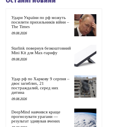
Останні новини
Удари України по рф можуть
посилити прихильників війни –
The Times
09.08.2026
Starlink повернув безкоштовний
Mini Kit для Max-тарифу
09.08.2026
Удар рф по Харкову 9 серпня –
двоє загиблих, 21
постраждалий, серед них
дитина
09.08.2026
DeepMind навчився краще
прогнозувати урагани —
результат здивував вчених