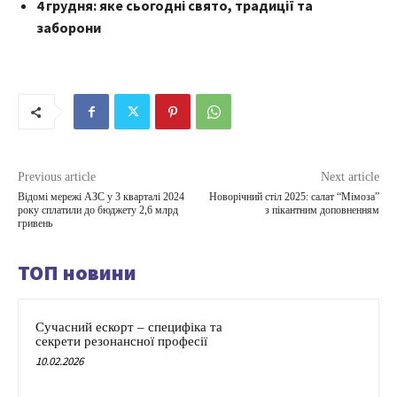
4 грудня: яке сьогодні свято, традиції та
заборони
Previous article
Next article
Відомі мережі АЗС у 3 кварталі 2024
Новорічний стіл 2025: салат “Мімоза”
року сплатили до бюджету 2,6 млрд
з пікантним доповненням
гривень
ТОП новини
Сучасний ескорт – специфіка та
секрети резонансної професії
10.02.2026