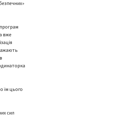
ебезпечних»
 програм
а вже
зація
 бажають
в
ординаторка
о їм цього
их сил