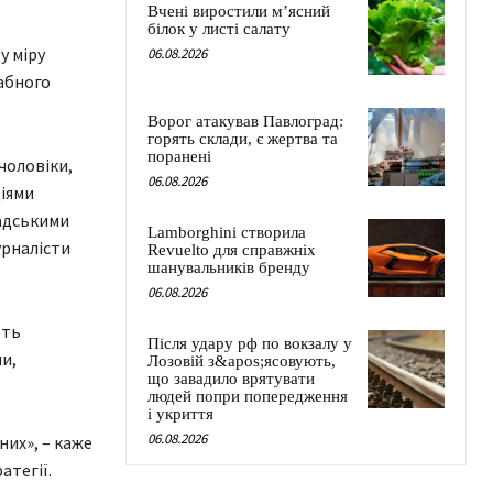
Вчені виростили м’ясний
білок у листі салату
у міру
06.08.2026
абного
Ворог атакував Павлоград:
горять склади, є жертва та
поранені
чоловіки,
06.08.2026
діями
ладськими
Lamborghini створила
урналісти
Revuelto для справжніх
шанувальників бренду
06.08.2026
ють
Після удару рф по вокзалу у
и,
Лозовій з&apos;ясовують,
що завадило врятувати
людей попри попередження
і укриття
06.08.2026
них», – каже
атегії.