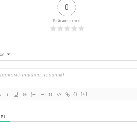
0
Рейтинг статті
ся
{}
[+]
РІ