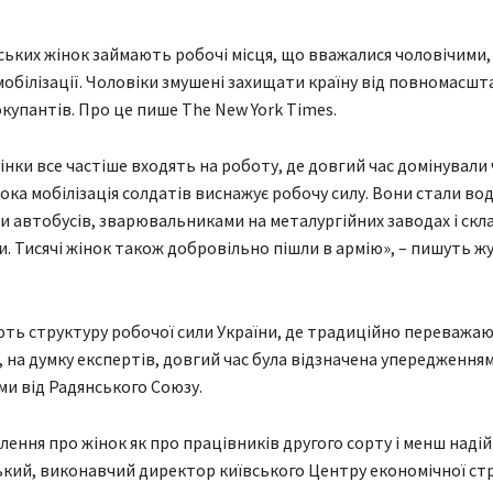
нських жінок займають робочі місця, що вважалися чоловічими, 
обілізації. Чоловіки змушені захищати країну від повномасшт
купантів. Про це пише The New York Times.
жінки все частіше входять на роботу, де довгий час домінували 
ока мобілізація солдатів виснажує робочу силу. Вони стали во
и автобусів, зварювальниками на металургійних заводах і ск
. Тисячі жінок також добровільно пішли в армію», – пишуть ж
ть структуру робочої сили України, де традиційно переважа
а, на думку експертів, довгий час була відзначена упередженням
и від Радянського Союзу.
лення про жінок як про працівників другого сорту і менш надій
ький, виконавчий директор київського Центру економічної стр