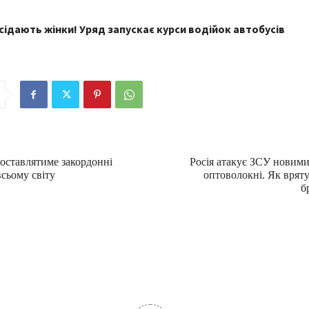
сідають жінки! Уряд запускає курси водійок автобусів
оставлятиме закордонні
Росія атакує ЗСУ новим
сьому світу
оптоволокні. Як вряту
б