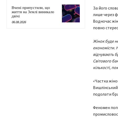
За його слова
Вчені припустили, що
життя на Землі виникало
лише через фі
двічі
Водночас жін
06.08.2026
повно стерео
Жінок буде не
економісти. 
відчувають б
Світового бан
кількості, по
«Частка жінок
Вишлінський.
подолати брак
Феномен попо
промисловост