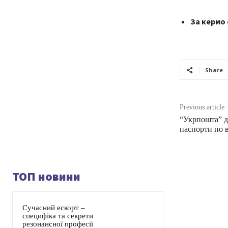
За кермо 
Share
Previous article
“Укрпошта” д
паспорти по в
ТОП новини
Сучасний ескорт –
специфіка та секрети
резонансної професії