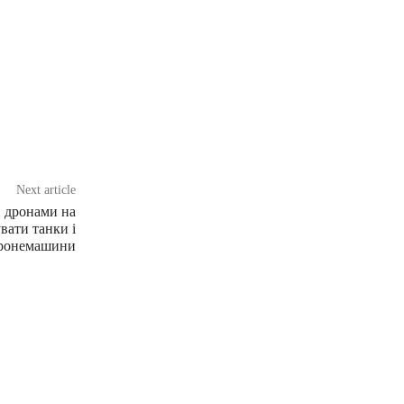
Next article
и дронами на
вати танки і
ронемашини