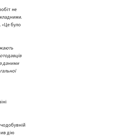
робіт не
складними.
. «Це було
ажають
ботодавців
за даними
агальної
їні
ичодобувній
нив дію