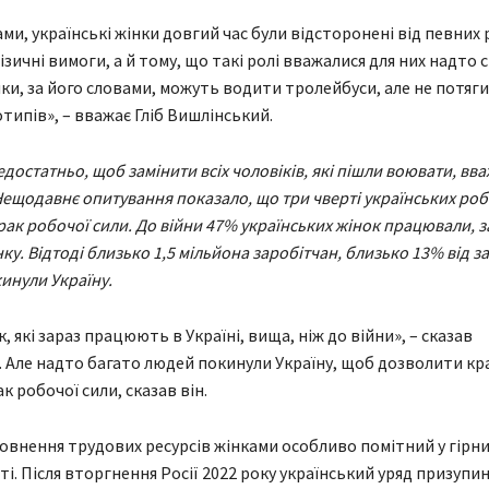
ми, українські жінки довгий час були відсторонені від певних 
зичні вимоги, а й тому, що такі ролі вважалися для них надто 
ки, за його словами, можуть водити тролейбуси, але не потяги
типів», – вважає Гліб Вишлінський.
достатньо, щоб замінити всіх чоловіків, які пішли воювати, вв
Нещодавнє опитування показало, що три чверті українських ро
рак робочої сили. До війни 47% українських жінок працювали, 
ку. Відтоді близько 1,5 мільйона заробітчан, близько 13% від з
кинули Україну.
, які зараз працюють в Україні, вища, ніж до війни», – сказав
 Але надто багато людей покинули Україну, щоб дозволити кра
 робочої сили, сказав він.
внення трудових ресурсів жінками особливо помітний у гірн
і. Після вторгнення Росії 2022 року український уряд призупи