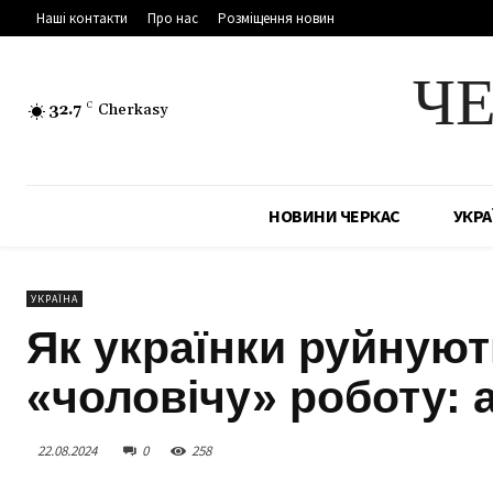
Наші контакти
Про нас
Розміщення новин
Ч
32.7
C
Cherkasy
НОВИНИ ЧЕРКАС
УКРА
УКРАЇНА
Як українки руйнуют
«чоловічу» роботу: 
22.08.2024
0
258