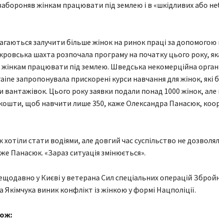
 забороняв жінкам працювати під землею і в «шкідливих або н
агаються залучити більше жінок на ринок праці за допомогою
кровська шахта розпочала програму на початку цього року, як
 жінкам працювати під землею. Шведська некомерційна органі
kraine запропонувала прискорені курси навчання для жінок, які
и вантажівок. Цього року заявки подали понад 1000 жінок, але 
є кошти, щоб навчити лише 350, каже Олександра Панасюк, ко
 хотіли стати водіями, але довгий час суспільство не дозволял
аже Панасюк. «Зараз ситуація змінюється».
ещодавно у Києві у ветерана Сил спеціальних операцій Збройн
а Якімчука виник конфлікт із жінкою у формі Нацполіції.
ож: