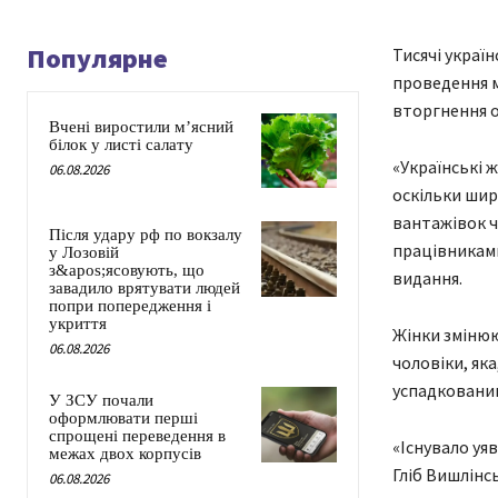
Популярне
Тисячі украї
проведення м
вторгнення о
Вчені виростили м’ясний
білок у листі салату
«Українські 
06.08.2026
оскільки шир
вантажівок ч
Після удару рф по вокзалу
працівниками
у Лозовій
з&apos;ясовують, що
видання.
завадило врятувати людей
попри попередження і
укриття
Жінки змінюю
06.08.2026
чоловіки, як
успадкованим
У ЗСУ почали
оформлювати перші
спрощені переведення в
«Існувало уяв
межах двох корпусів
Гліб Вишлінс
06.08.2026