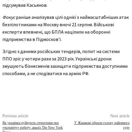
підсумував Касьянов.
Фокус
раніше аналізував цілі однієї з наймасштабніших атак
безпілотниками на Москву вночі 21 серпня. Військові
експерти впевнені, що БПЛА націлили на оборонні
підприємства в Підмосков'ї.
Згідно з даними російських тендерів, попит на системи
ППО зріс у чотири рази за 2023 рік. Українські дрони
змушують бізнесменів захищати підприємства доступними
способами, а не сподіватися на армію РФ.
Previous article
Next article
Як українки руйнують стереотипи про
У Жашкові обрали голову районного
«чоловічу» роботу: аналіз The New York
суду