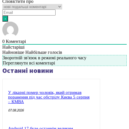
Сповістити про
0
Коментарі
Найстаріші
Найновіше
Найбільше голосів
Зворотній зв'язок в режимі реального часу
Переглянути всі коментарі
Останні новини
У лікарні помер чоловік, який отримав
поранення під час обстрілу Києва 5 серпня
– КМВА
07.08.2026
Android 17 буде останнім великим