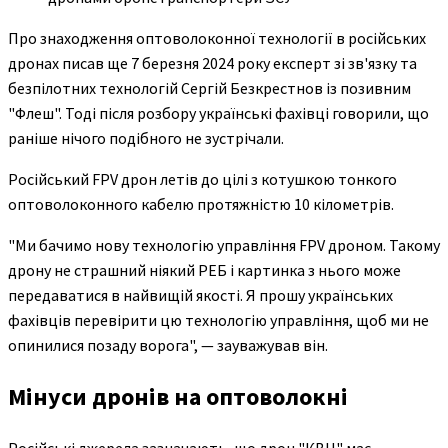
Про знаходження оптоволоконної технології в російських
дронах писав ще 7 березня 2024 року експерт зі зв'язку та
безпілотних технологій Сергій Безкрестнов із позивним
"Флеш". Тоді після розбору українські фахівці говорили, що
раніше нічого подібного не зустрічали.
Російський FPV дрон летів до цілі з котушкою тонкого
оптоволоконного кабелю протяжністю 10 кілометрів.
"Ми бачимо нову технологію управління FPV дроном. Такому
дрону не страшний ніякий РЕБ і картинка з нього може
передаватися в найвищій якості. Я прошу українських
фахівців перевірити цю технологію управління, щоб ми не
опинилися позаду ворога", — зауважував він.
Мінуси дронів на оптоволокні
Російські джерела зазначають, що дрон "КВН" має