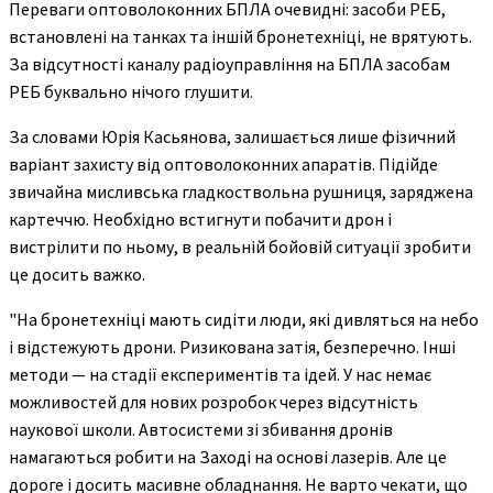
Переваги оптоволоконних БПЛА очевидні: засоби РЕБ,
встановлені на танках та іншій бронетехніці, не врятують.
За відсутності каналу радіоуправління на БПЛА засобам
РЕБ буквально нічого глушити.
За словами Юрія Касьянова, залишається лише фізичний
варіант захисту від оптоволоконних апаратів. Підійде
звичайна мисливська гладкоствольна рушниця, заряджена
картеччю. Необхідно встигнути побачити дрон і
вистрілити по ньому, в реальній бойовій ситуації зробити
це досить важко.
"На бронетехніці мають сидіти люди, які дивляться на небо
і відстежують дрони. Ризикована затія, безперечно. Інші
методи — на стадії експериментів та ідей. У нас немає
можливостей для нових розробок через відсутність
наукової школи. Автосистеми зі збивання дронів
намагаються робити на Заході на основі лазерів. Але це
дороге і досить масивне обладнання. Не варто чекати, що