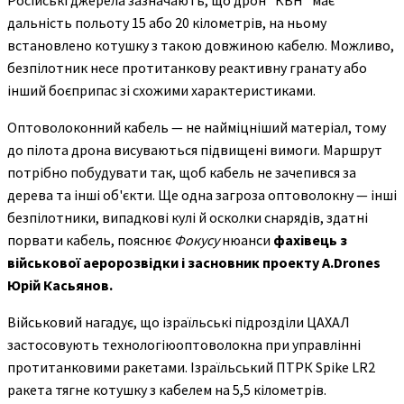
дальність польоту 15 або 20 кілометрів, на ньому
встановлено котушку з такою довжиною кабелю. Можливо,
безпілотник несе протитанкову реактивну гранату або
інший боєприпас зі схожими характеристиками.
Оптоволоконний кабель — не найміцніший матеріал, тому
до пілота дрона висуваються підвищені вимоги. Маршрут
потрібно побудувати так, щоб кабель не зачепився за
дерева та інші об'єкти. Ще одна загроза оптоволокну — інші
безпілотники, випадкові кулі й осколки снарядів, здатні
порвати кабель, пояснює
Фокусу
нюанси
фахівець з
військової аеророзвідки і засновник проекту A.Drones
Юрій Касьянов.
Військовий нагадує, що ізраїльські підрозділи ЦАХАЛ
застосовують технологіюоптоволокна при управлінні
протитанковими ракетами. Ізраїльський ПТРК Spike LR2
ракета тягне котушку з кабелем на 5,5 кілометрів.