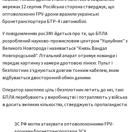
мережах 12 серпня. Російська сторона стверджує, що
оптоволоконні FPV-дрони вразили українські
бронетранспортери БТР-4 і автомобілі.
У повідомленнях росЗМІ йдеться про те, що БПЛА
розроблений науково-промисловим центром "Ушкуйник" з
Великого Новгорода і називається "Князь Вандал
Новгородський". Літальний апарат отримує команди і
передає картинку з камери дротовою лінією. Пульт і
безпілотник з'єднуються довгим тонким кабелем, яким
відбувається двосторонній обмін даними.
Оператор захоплює ціль і безпілотник летить до неї, такі
БПЛА перебувають у виробництві і потрапляють у війська
в досить великих кількостях, стверджують пропагандисти.
ЗС РФ могли атакувати оптоволоконними FPV-
дронами бронетранспортери ЗСУ