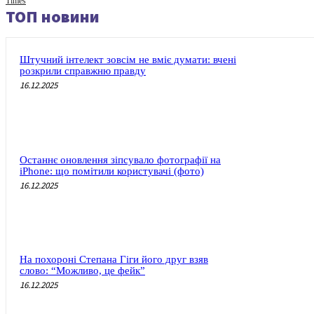
Times
ТОП новини
Штучний інтелект зовсім не вміє думати: вчені
розкрили справжню правду
16.12.2025
Останнє оновлення зіпсувало фотографії на
iPhone: що помітили користувачі (фото)
16.12.2025
На похороні Степана Гіги його друг взяв
слово: “Можливо, це фейк”
16.12.2025