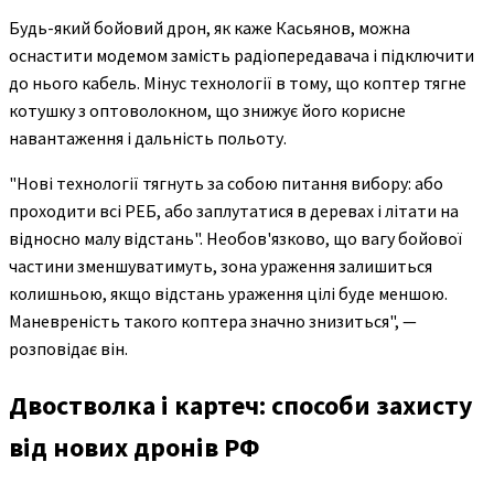
Будь-який бойовий дрон, як каже Касьянов, можна
оснастити модемом замість радіопередавача і підключити
до нього кабель. Мінус технології в тому, що коптер тягне
котушку з оптоволокном, що знижує його корисне
навантаження і дальність польоту.
"Нові технології тягнуть за собою питання вибору: або
проходити всі РЕБ, або заплутатися в деревах і літати на
відносно малу відстань". Необов'язково, що вагу бойової
частини зменшуватимуть, зона ураження залишиться
колишньою, якщо відстань ураження цілі буде меншою.
Маневреність такого коптера значно знизиться", —
розповідає він.
Двостволка і картеч: способи захисту
від нових дронів РФ