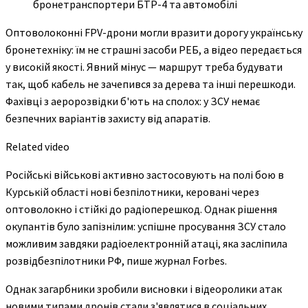
бронетранспортери БТР-4 та автомобілі
Оптоволоконні FPV-дрони могли вразити дорогу українську
бронетехніку: їм не страшні засоби РЕБ, а відео передається
у високій якості. Явний мінус — маршрут треба будувати
так, щоб кабель не зачепився за дерева та інші перешкоди.
Фахівці з аеророзвідки б'ють на сполох: у ЗСУ немає
безпечних варіантів захисту від апаратів.
Related video
Російські військові активно застосовують на полі бою в
Курській області нові безпілотники, керовані через
оптоволокно і стійкі до радіоперешкод. Однак рішення
окупантів було запізнілим: успішне просування ЗСУ стало
можливим завдяки радіоелектронній атаці, яка засліпила
розвідбезпілотники РФ, пише журнал Forbes.
Однак загарбники зробили висновки і відеоролики атак
новими типами дронів стали з'являтися в соціальних