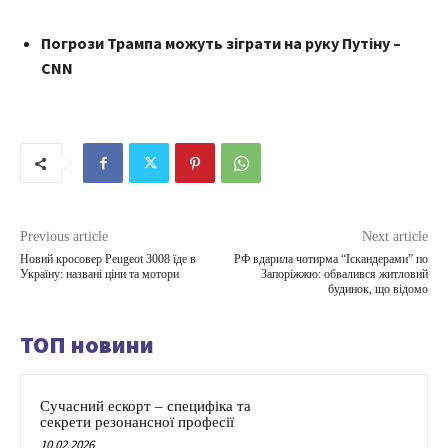
Погрози Трампа можуть зіграти на руку Путіну –
CNN
Previous article
Next article
Новий кросовер Peugeot 3008 їде в
РФ вдарила чотирма “Іскандерами” по
Україну: названі ціни та мотори
Запоріжжю: обвалився житловий
будинок, що відомо
ТОП новини
Сучасний ескорт – специфіка та
секрети резонансної професії
10.02.2026