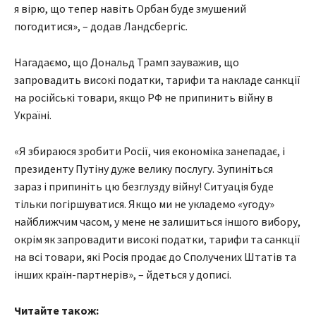
я вірю, що тепер навіть Орбан буде змушений
погодитися», – додав Ландсбергіс.
Нагадаємо, що Дональд Трамп зауважив, що
запровадить високі податки, тарифи та накладе санкції
на російські товари, якщо РФ не припинить війну в
Україні.
«Я збираюся зробити Росії, чия економіка занепадає, і
президенту Путіну дуже велику послугу. Зупиніться
зараз і припиніть цю безглузду війну! Ситуація буде
тільки погіршуватися. Якщо ми не укладемо «угоду»
найближчим часом, у мене не залишиться іншого вибору,
окрім як запровадити високі податки, тарифи та санкції
на всі товари, які Росія продає до Сполучених Штатів та
інших країн-партнерів», – йдеться у дописі.
Читайте також: