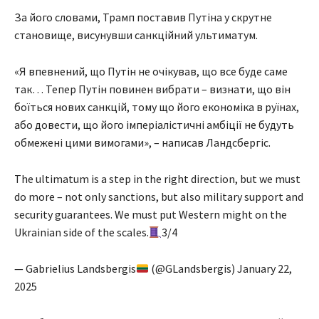
За його словами, Трамп поставив Путіна у скрутне
становище, висунувши санкційний ультиматум.
«Я впевнений, що Путін не очікував, що все буде саме
так… Тепер Путін повинен вибрати – визнати, що він
боїться нових санкцій, тому що його економіка в руїнах,
або довести, що його імперіалістичні амбіції не будуть
обмежені цими вимогами», – написав Ландсбергіс.
The ultimatum is a step in the right direction, but we must
do more – not only sanctions, but also military support and
security guarantees. We must put Western might on the
Ukrainian side of the scales.
3/4
— Gabrielius Landsbergis
(@GLandsbergis) January 22,
2025