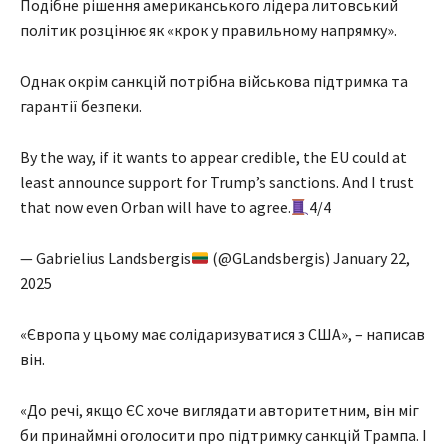
Подібне рішення американського лідера литовський
політик розцінює як «крок у правильному напрямку».
Однак окрім санкцій потрібна військова підтримка та
гарантії безпеки.
By the way, if it wants to appear credible, the EU could at
least announce support for Trump’s sanctions. And I trust
that now even Orban will have to agree.
4/4
— Gabrielius Landsbergis
(@GLandsbergis) January 22,
2025
«Європа у цьому має солідаризуватися з США», – написав
він.
«До речі, якщо ЄС хоче виглядати авторитетним, він міг
би принаймні оголосити про підтримку санкцій Трампа. І