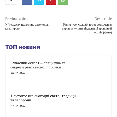
Previous article
Next article
У Черкасах незаконно заволоділи
Кинув усе: чоловік після розлучення
квартирою
вирішив купити віддалений тропічний
острів (фото)
ТОП новини
Сучасний ескорт – специфіка та
секрети резонансної професії
10.02.2026
1 лютого: яке сьогодні свято, традиції
та заборони
01.02.2026