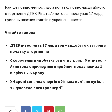
Раніше повідомлялося, що з початку повномасштабного
вторгнення ДТЕК Ріната Ахметова інвестував 17 млрд
гривень власних коштів в українські шахти.
Читайте також:
ДТЕК інвестував 17 млрд грн у видобуток вугілля з
початку вторгнення
Скорочення видобутку руди і вугілля: «Метінвест»
Ахметова оприлюднив виробничі показники за 1
півріччя 2024 року
У Європі сонячна енергія обігнала кам’яне вугілля
як джерело електроенергії