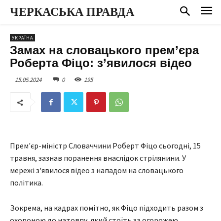
ЧЕРКАСЬКА ПРАВДА
УКРАЇНА
Замах на словацького прем’єра
Роберта Фіцо: з’явилося відео
15.05.2024
0
195
Прем'єр-міністр Словаччини Роберт Фіцо сьогодні, 15
травня, зазнав поранення внаслідок стрілянини. У
мережі з'явилося відео з нападом на словацького
політика.
Зокрема, на кадрах помітно, як Фіцо підходить разом з
охороною до натовпу, який стоїть за огорожею.