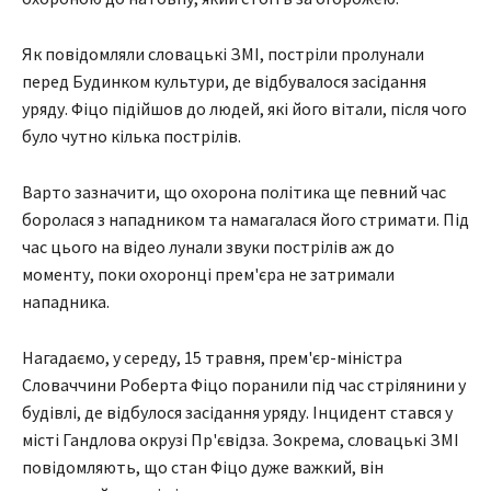
Як повідомляли словацькі ЗМІ, постріли пролунали
перед Будинком культури, де відбувалося засідання
уряду. Фіцо підійшов до людей, які його вітали, після чого
було чутно кілька пострілів.
Варто зазначити, що охорона політика ще певний час
боролася з нападником та намагалася його стримати. Під
час цього на відео лунали звуки пострілів аж до
моменту, поки охоронці прем'єра не затримали
нападника.
Нагадаємо, у середу, 15 травня, прем'єр-міністра
Словаччини Роберта Фіцо поранили під час стрілянини у
будівлі, де відбулося засідання уряду. Інцидент стався у
місті Гандлова окрузі Пр'євідза. Зокрема, словацькі ЗМІ
повідомляють, що стан Фіцо дуже важкий, він