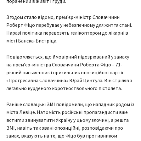
поранений в живіт і груди.
Згодом стало відомо, прем'єр-міністр Словаччини
Роберт Фіцо перебуває у небезпечному для життя стані.
Наразі політика перевозять гелікоптером до лікарні в
місті Банска-Бистріца.
Повідомляється, що ймовірний підозрюваний у замаху
на прем’єр-міністра Словаччини Роберта Фіцо – 71-
річний письменник і прихильник опозиційної партії
«Прогресивна Словаччина» Юрай Цинтула. Він стріляв з
легально курденого короткоствольного пістолета.
Раніше словацькі ЗМІ повідомили, що нападник родом із
міста Левіце. Натомість російські пропагандисти вже
встигли звинуватити Україну у цьому злочині, а решта
ЗМІ, навіть так звані опозиційні, розповідаючи про
замах, вказують на те, що Фіцо був противником