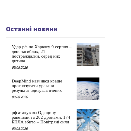
Останні новини
Удар рф по Харкову 9 серпня –
двоє загиблих, 21
постраждалий, серед них
дитина
09.08.2026
DeepMind навчився краще
прогнозувати урагани —
результат здивував вчених
09.08.2026
рф атакувала Одещину
ракетами та 202 дронами, 174
БПЛА збито – Повітряні сили
09.08.2026