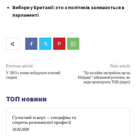
Вибори у Британії: хто з політиків залишається в
парламенті
Previous article
Next article
У ЛНЗ є плани побудувати власний
“Це ви війну настрибали ще на
стадіон
Майдані”: військовий розповів, як
люди провокують ТЦК (відео)
ТОП новини
Сучасний ескорт – специфіка та
секрети резонансної професії
10.02.2026