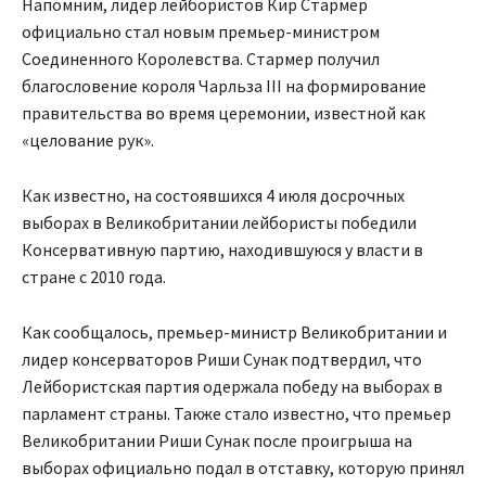
Напомним, лидер лейбористов Кир Стармер
официально стал новым премьер-министром
Соединенного Королевства. Стармер получил
благословение короля Чарльза III на формирование
правительства во время церемонии, известной как
«целование рук».
Как известно, на состоявшихся 4 июля досрочных
выборах в Великобритании лейбористы победили
Консервативную партию, находившуюся у власти в
стране с 2010 года.
Как сообщалось, премьер-министр Великобритании и
лидер консерваторов Риши Сунак подтвердил, что
Лейбористская партия одержала победу на выборах в
парламент страны. Также стало известно, что премьер
Великобритании Риши Сунак после проигрыша на
выборах официально подал в отставку, которую принял