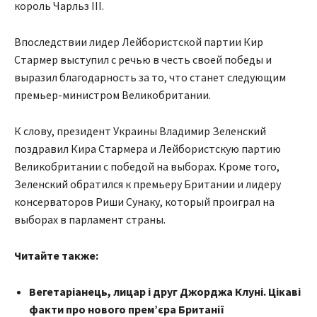
король Чарльз ІІІ.
Впоследствии лидер Лейбористской партии Кир
Стармер выступил с речью в честь своей победы и
выразил благодарность за то, что станет следующим
премьер-министром Великобритании.
К слову, президент Украины Владимир Зеленский
поздравил Кира Стармера и Лейбористскую партию
Великобритании с победой на выборах. Кроме того,
Зеленский обратился к премьеру Британии и лидеру
консерваторов Риши Сунаку, который проиграл на
выборах в парламент страны.
Читайте также:
Вегетаріанець, лицар і друг Джорджа Клуні. Цікаві
факти про нового прем’єра Британії