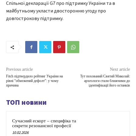
Спільної декларації G7 про підтримку України та в
майбутньому укласти двосторонню угоду про
довгострокову підтримку.
Previous article
Next article
Fitch підтвердило рейтинг України на
Тут похований Святий Миколай:
рівні “обмежений дефолт”: у чому
археологи стали ближчими до
причина
ідентифікації його останків
ТОП новини
Сучасний ескорт – специфіка та
секрети резонансної професії
10.02.2026