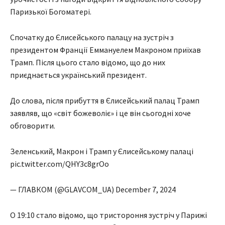
Паризької Богоматері.
Спочатку до Єлисейського палацу на зустріч з
президентом Франції Еммануелем Макроном приїхав
Трамп. Після цього стало відомо, що до них
приєднається український президент.
До слова, після прибуття в Єлисейський палац Трамп
заявляв, що «світ божеволіє» і це він сьогодні хоче
обговорити.
Зеленський, Макрон і Трамп у Єлисейському палаці
pic.twitter.com/QHY3c8grOo
— ГЛАВКОМ (@GLAVCOM_UA) December 7, 2024
О 19:10 стало відомо, що тристороння зустріч у Парижі