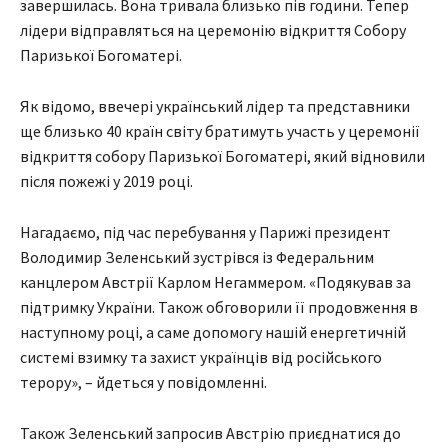
завершилась. Вона тривала близько пів години. Тепер
лідери відправляться на церемонію відкриття Собору
Паризької Богоматері.
Як відомо, ввечері український лідер та представники
ще близько 40 країн світу братимуть участь у церемонії
відкриття собору Паризької Богоматері, який відновили
після пожежі у 2019 році.
Нагадаємо, під час перебування у Парижі президент
Володимир Зеленський зустрівся із Федеральним
канцлером Австрії Карлом Негаммером. «Подякував за
підтримку України. Також обговорили її продовження в
наступному році, а саме допомогу нашій енергетичній
системі взимку та захист українців від російського
терору», – йдеться у повідомленні.
Також Зеленський запросив Австрію приєднатися до