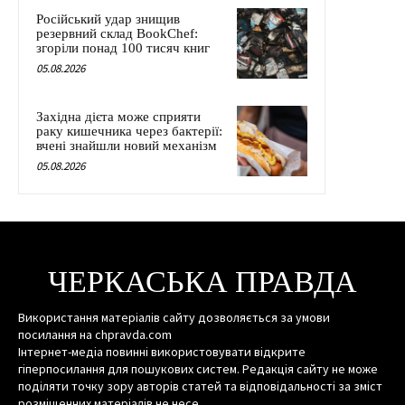
Російський удар знищив
резервний склад BookChef:
згоріли понад 100 тисяч книг
05.08.2026
Західна дієта може сприяти
раку кишечника через бактерії:
вчені знайшли новий механізм
05.08.2026
ЧЕРКАСЬКА ПРАВДА
Використання матеріалів сайту дозволяється за умови
посилання на chpravda.com
Інтернет-медіа повинні використовувати відкрите
гіперпосилання для пошукових систем. Редакція сайту не може
поділяти точку зору авторів статей та відповідальності за зміст
розміщенних матеріалів не несе.