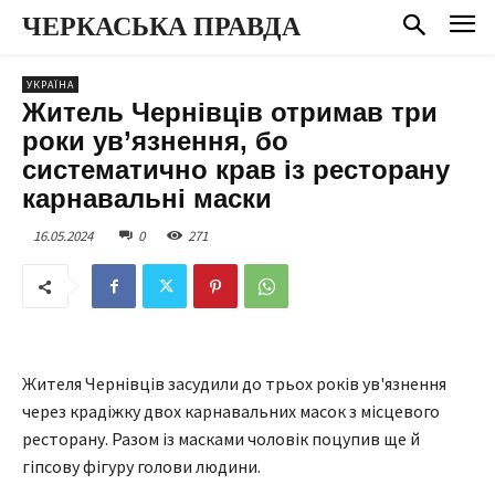
ЧЕРКАСЬКА ПРАВДА
УКРАЇНА
Житель Чернівців отримав три
роки ув’язнення, бо
систематично крав із ресторану
карнавальні маски
16.05.2024
0
271
Жителя Чернівців засудили до трьох років ув'язнення
через крадіжку двох карнавальних масок з місцевого
ресторану. Разом із масками чоловік поцупив ще й
гіпсову фігуру голови людини.