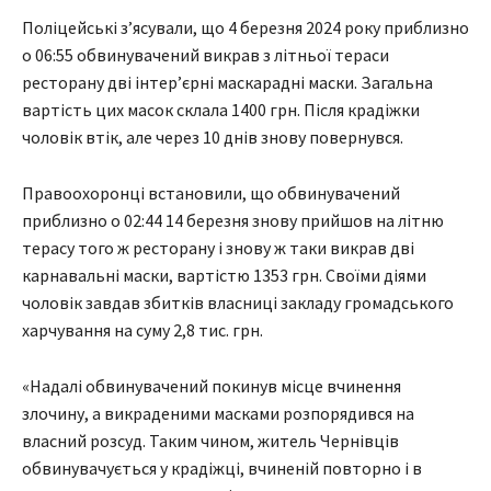
Поліцейські з’ясували, що 4 березня 2024 року приблизно
о 06:55 обвинувачений викрав з літньої тераси
ресторану дві інтер’єрні маскарадні маски. Загальна
вартість цих масок склала 1400 грн. Після крадіжки
чоловік втік, але через 10 днів знову повернувся.
Правоохоронці встановили, що обвинувачений
приблизно о 02:44 14 березня знову прийшов на літню
терасу того ж ресторану і знову ж таки викрав дві
карнавальні маски, вартістю 1353 грн. Своїми діями
чоловік завдав збитків власниці закладу громадського
харчування на суму 2,8 тис. грн.
«Надалі обвинувачений покинув місце вчинення
злочину, а викраденими масками розпорядився на
власний розсуд. Таким чином, житель Чернівців
обвинувачується у крадіжці, вчиненій повторно і в