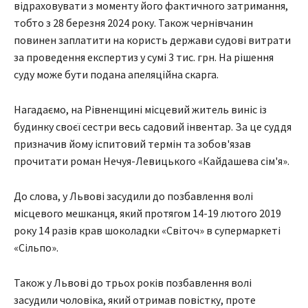
відраховувати з моменту його фактичного затримання,
тобто з 28 березня 2024 року. Також чернівчанин
повинен заплатити на користь держави судові витрати
за проведення експертиз у сумі 3 тис. грн. На рішення
суду може бути подана апеляційна скарга.
Нагадаємо, на Рівненщині місцевий житель виніс із
будинку своєї сестри весь садовий інвентар. За це суддя
призначив йому іспитовий термін та зобов'язав
прочитати роман Нечуя-Левицького «Кайдашева сім'я».
До слова, у Львові засудили до позбавлення волі
місцевого мешканця, який протягом 14-19 лютого 2019
року 14 разів крав шоколадки «Світоч» в супермаркеті
«Сільпо».
Також у Львові до трьох років позбавлення волі
засудили чоловіка, який отримав повістку, проте