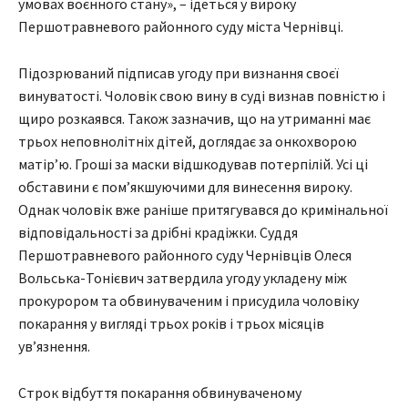
умовах воєнного стану», – ідеться у вироку
Першотравневого районного суду міста Чернівці.
Підозрюваний підписав угоду при визнання своєї
винуватості. Чоловік свою вину в суді визнав повністю і
щиро розкаявся. Також зазначив, що на утриманні має
трьох неповнолітніх дітей, доглядає за онкохворою
матір’ю. Гроші за маски відшкодував потерпілій. Усі ці
обставини є пом’якшуючими для винесення вироку.
Однак чоловік вже раніше притягувався до кримінальної
відповідальності за дрібні крадіжки. Суддя
Першотравневого районного суду Чернівців Олеся
Вольська-Тонієвич затвердила угоду укладену між
прокурором та обвинуваченим і присудила чоловіку
покарання у вигляді трьох років і трьох місяців
ув’язнення.
Строк відбуття покарання обвинуваченому