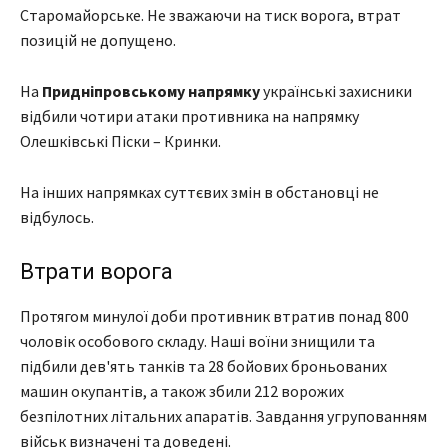
Старомайорське. Не зважаючи на тиск ворога, втрат
позицій не допущено.
На
Придніпровському напрямку
українські захисники
відбили чотири атаки противника на напрямку
Олешківські Піски – Кринки.
На інших напрямках суттєвих змін в обстановці не
відбулось.
Втрати ворога
Протягом минулої доби противник втратив понад 800
чоловік особового складу. Наші воїни знищили та
підбили дев'ять танків та 28 бойових броньованих
машин окупантів, а також збили 212 ворожих
безпілотних літальних апаратів. Завдання угрупованням
військ визначені та доведені.