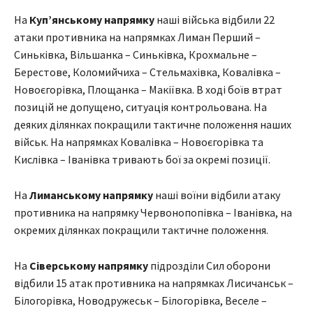
На
Куп’янському напрямку
наші війська відбили 22
атаки противника на напрямках Лиман Перший –
Синьківка, Вільшанка – Синьківка, Крохмальне –
Берестове, Коломийчиха – Стельмахівка, Ковалівка –
Новоєгорівка, Площанка – Макіївка. В ході боїв втрат
позицій не допущено, ситуація контрольована. На
деяких ділянках покращили тактичне положення наших
військ. На напрямках Ковалівка – Новоєгорівка та
Кислівка – Іванівка тривають бої за окремі позиції.
На
Лиманському напрямку
наші воїни відбили атаку
противника на напрямку Червонопопівка – Іванівка, на
окремих ділянках покращили тактичне положення.
На
Сіверському напрямку
підрозділи Сил оборони
відбили 15 атак противника на напрямках Лисичанськ –
Білогорівка, Новодружеськ – Білогорівка, Веселе –