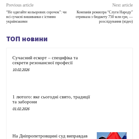
Previous article
Next article
“Не одягайте кольорових сорочок”: чи
Компанія режисера “Слуги Народу”
всі сучасні вишиванки є істинно
отримала з бюджету 750 млн грн, —
українськими
розслідування (відео)
ТОП новини
Сучасний ескорт – специфіка та
секрети резонансної професії
10.02.2026
1 лютого: яке сьогодні свято, традиції
та заборони
01.02.2026
На Дніпропетровщині суд виправдав