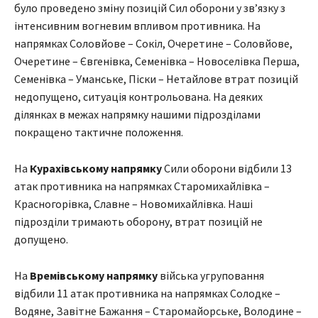
було проведено зміну позицій Сил оборони у звʼязку з
інтенсивним вогневим впливом противника. На
напрямках Соловйове – Сокіл, Очеретине – Соловйове,
Очеретине – Євгенівка, Семенівка – Новоселівка Перша,
Семенівка – Уманське, Піски – Нетайлове втрат позицій
недопущено, ситуація контрольована. На деяких
ділянках в межах напрямку нашими підрозділами
покращено тактичне положення.
На
Курахівському напрямку
Сили оборони відбили 13
атак противника на напрямках Старомихайлівка –
Красногорівка, Славне – Новомихайлівка. Наші
підрозділи тримають оборону, втрат позицій не
допущено.
На
Времівському напрямку
війська угруповання
відбили 11 атак противника на напрямках Солодке –
Водяне, Завітне Бажання – Старомайорське, Володине –