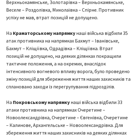
Верхньокамянське, Золотарівка – Верхньокамянське,
Веселе – Роздолівка, Миколаївка – Спірне. Противник
успіху не мав, втрат позицій не допущено.
На
Краматорському напрямку
наші війська відбили 35
атак противника на напрямках Бахмут – Іванівське,
Бахмут – Кліщіївка, Одрадівка – Кліщіївка. Втрат
позицій не допущено, на деяких ділянках покращили
тактичне положення, а на окремих, внаслідок
інтенсивного вогневого впливу ворога, було проведено
зміну позицій для збереження життя наших захисників та
сплановано заходи із перегрупування підрозділів.
На
Покровському напрямку
наші війська відбили 33
атаки противника на напрямках Очеретине –
Новоолександрівка, Очеретине – Євгенівка, Очеретине
– Калинове, Архангельське – Новоолександрівка. Для
збереження життя наших захисників на деяких ділянках