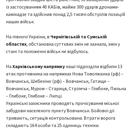
із застосуванням 40 КАБів, майже 300 ударів дронами-
камікадзе та здійснив понад 2,5 тисячі обстрілів позицій
наших військ.
На півночі України, в
Чернігівській та Сумській
областях
, обстановка суттєвих змін не зазнала, змін у
стані та положенні військ не відбулось.
На
Харківському напрямку
наші підрозділи відбили 13
атак противника на напрямках Нова Товолжанка (рф) –
Вовчанськ, Шебекіно (рф) – Вовчанськ, Гатище –
Вовчанськ, Муром – Стариця, Стрілеча – Глибоке, Пильна
– Глибоке, Глибоке – Липці.
Українські захисники проводять прочісування міської
забудови населеного пункту Вовчанськ. Бойової дії
тривають, ситуація контрольована. Втрати ворога
складають 164 особи та 25 одиниць техніки.