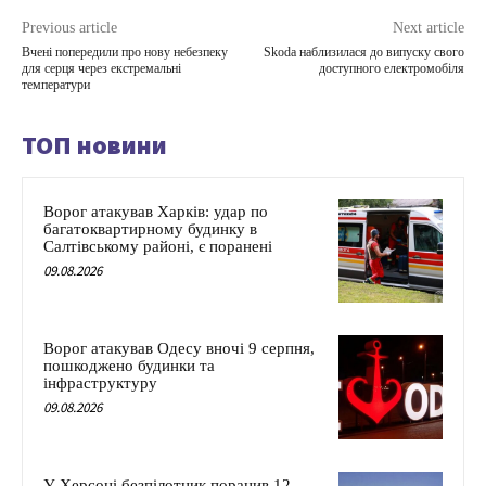
Previous article
Next article
Вчені попередили про нову небезпеку
Skoda наблизилася до випуску свого
для серця через екстремальні
доступного електромобіля
температури
ТОП новини
Ворог атакував Харків: удар по
багатоквартирному будинку в
Салтівському районі, є поранені
09.08.2026
Ворог атакував Одесу вночі 9 серпня,
пошкоджено будинки та
інфраструктуру
09.08.2026
У Херсоні безпілотник поранив 12-