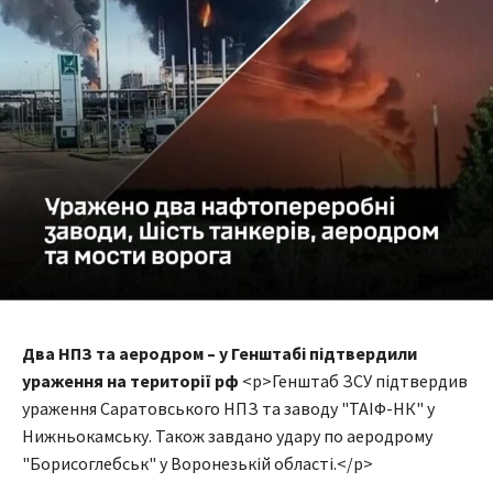
Два НПЗ та аеродром – у Генштабі підтвердили
ураження на території рф
<p>Генштаб ЗСУ підтвердив
ураження Саратовського НПЗ та заводу "ТАІФ-НК" у
Нижньокамську. Також завдано удару по аеродрому
"Борисоглебськ" у Воронезькій області.</p>