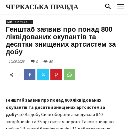
ЧЕРКАСЬКА ПРАВДА
ВІЙНА В УКРАЇНІ
Генштаб заявив про понад 800
ліквідованих окупантів та
десятки знищених артсистем за
добу
10.05.2026
0
58
Генштаб заявив про понад 800 ліквідованих
окупантів та десятки знищених артсистем за
добу
<p>За добу Сили оборони ліквідували 840
загарбників та 75 артсистем ворога. Також знищено
майже 1,5 тисячі безпілотників і 11 роботизованих