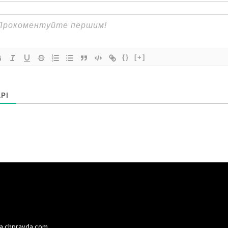
{}
[+]
РІ
а chpravda.com