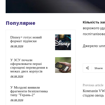
Популярне
Кількість з
ворожого уда
госпіталізова
Disney+ готує новий
формат підписки
Джерело: unn
06.08.2026
У ЗСУ почали
оформлювати перші
спрощені переведення в
Share
межах двох корпусів
06.08.2026
Previous article
У Молдові виявили
Компанія VW 
фрагменти безпілотника
типу "Герань-2"
стадом овець
06.08.2026