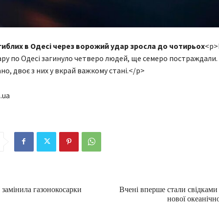
агиблих в Одесі через ворожий удар зросла до чотирьох
<p>
ру по Одесі загинуло четверо людей, ще семеро постраждали
но, двоє з них у вкрай важкому стані.</p>
.ua
замінила газонокосарки
Вчені вперше стали свідкам
нової океанічно