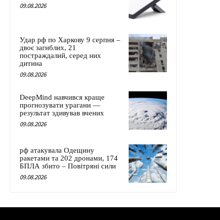
09.08.2026
Удар рф по Харкову 9 серпня –
двоє загиблих, 21
постраждалий, серед них
дитина
09.08.2026
DeepMind навчився краще
прогнозувати урагани —
результат здивував вчених
09.08.2026
рф атакувала Одещину
ракетами та 202 дронами, 174
БПЛА збито – Повітряні сили
09.08.2026