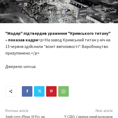
"Мадяр" підтвердив ураження "Кримського титану"
– показав кадри
<p>На завод Кримський титан у ніч на
13 червня здійснили "візит ввічливості". Виробництво
призупинено.</p>
Джерело: unn.ua
Previous article
Next article
Apple готує iPhone 18 Pro: що
У США з’явиться новий космодром