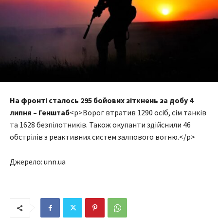
На фронті сталось 295 бойових зіткнень за добу 4
липня – Генштаб
<p>Ворог втратив 1290 осіб, сім танків
та 1628 безпілотників. Також окупанти здійснили 46
обстрілів з реактивних систем залпового вогню.</p>
Джерело: unn.ua