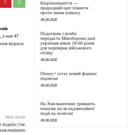
Біорізноманіття —
природний щит планети
проти зміни клімату
06.08.2026
онів
Податкова служба
 з них 47
передасть Міноборони дані
ення ворога
українців віком 18-60 років
для перевірки військового
обліку
06.08.2026
Disney+ готує новий формат
підписки
06.08.2026
На Хмельниччині тривають
пошуки після надзвичайної
події на полігоні
Next article
06.08.2026
м ходьба стає
нажливішою