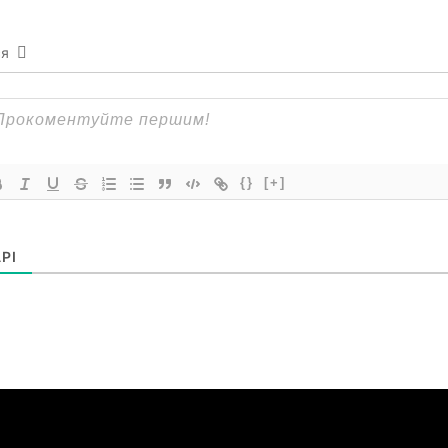
ся
{}
[+]
РІ