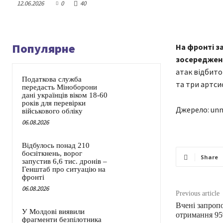
12.06.2026
0
40
Популярне
На фронті з
зосередженн
атак відбито
Податкова служба
та три артси
передасть Міноборони
дані українців віком 18-60
років для перевірки
Джерело: unn
військового обліку
06.08.2026
Відбулось понад 210
боєзіткнень, ворог
Share
запустив 6,6 тис. дронів –
Генштаб про ситуацію на
фронті
06.08.2026
Previous article
Вчені запроп
У Молдові виявили
отримання 95%
фрагменти безпілотника