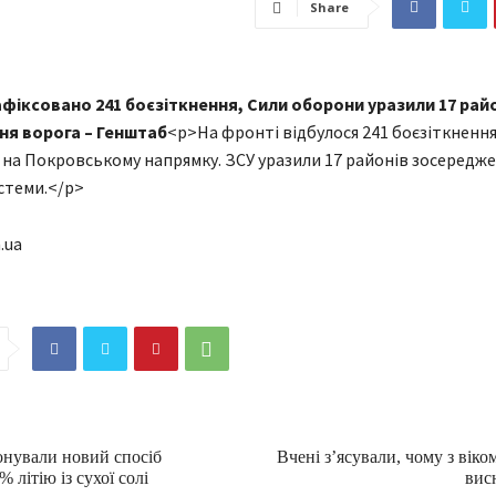
Share
афіксовано 241 боєзіткнення, Сили оборони уразили 17 рай
я ворога – Генштаб
<p>На фронті відбулося 241 боєзіткнення,
 на Покровському напрямку. ЗСУ уразили 17 районів зосередж
стеми.</p>
.ua
онували новий спосіб
Вчені з’ясували, чому з віко
 літію із сухої солі
вис