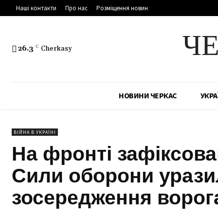
Наші контакти
Про нас
Розміщення новин
Ч
26.3
C
Cherkasy
НОВИНИ ЧЕРКАС
УКРА
ВІЙНА В УКРАЇНІ
На фронті зафіксова
Сили оборони урази
зосередження ворог