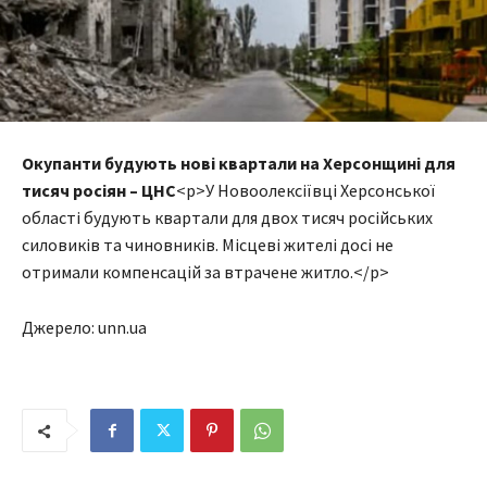
Окупанти будують нові квартали на Херсонщині для
тисяч росіян – ЦНС
<p>У Новоолексіївці Херсонської
області будують квартали для двох тисяч російських
силовиків та чиновників. Місцеві жителі досі не
отримали компенсацій за втрачене житло.</p>
Джерело: unn.ua