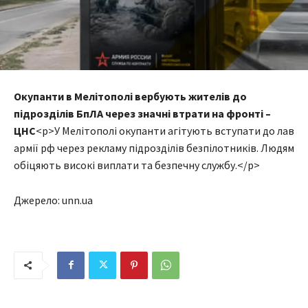
Окупанти в Мелітополі вербують жителів до
підрозділів БпЛА через значні втрати на фронті –
ЦНС
<p>У Мелітополі окупанти агітують вступати до лав
армії рф через рекламу підрозділів безпілотників. Людям
обіцяють високі виплати та безпечну службу.</p>
Джерело: unn.ua